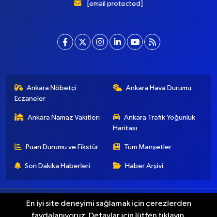
[email protected]
Ankara Nöbetçi
Ankara Hava Durumu
Eczaneler
Ankara Namaz Vakitleri
Ankara Trafik Yoğunluk
Haritası
Puan Durumu ve Fikstür
Tüm Manşetler
Son Dakika Haberleri
Haber Arşivi
Künye
İletişim
Gizlilik Koşulları
En iyi site deneyimi sağlamak için çerezlerden
faydalanıyoruz. Detaylar için lütfen tıklayın.