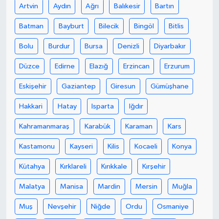
Artvin
Aydın
Ağrı
Balıkesir
Bartın
Yaşam
Batman
Bayburt
Bilecik
Bingöl
Bitlis
Bolu
Burdur
Bursa
Denizli
Diyarbakır
Düzce
Edirne
Elazığ
Erzincan
Erzurum
Eskişehir
Gaziantep
Giresun
Gümüşhane
Hakkari
Hatay
Isparta
Iğdır
Kahramanmaraş
Karabük
Karaman
Kars
Kastamonu
Kayseri
Kilis
Kocaeli
Konya
Kütahya
Kırklareli
Kırıkkale
Kırşehir
Malatya
Manisa
Mardin
Mersin
Muğla
Muş
Nevşehir
Niğde
Ordu
Osmaniye