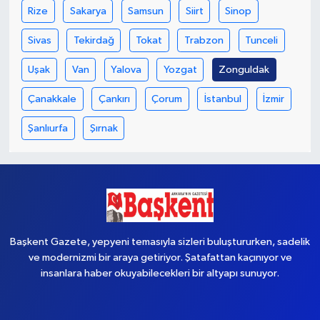
Rize
Sakarya
Samsun
Siirt
Sinop
Sivas
Tekirdağ
Tokat
Trabzon
Tunceli
Uşak
Van
Yalova
Yozgat
Zonguldak
Çanakkale
Çankırı
Çorum
İstanbul
İzmir
Şanlıurfa
Şırnak
Başkent Gazete, yepyeni temasıyla sizleri buluştururken, sadelik
ve modernizmi bir araya getiriyor. Şatafattan kaçınıyor ve
insanlara haber okuyabilecekleri bir altyapı sunuyor.