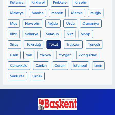
Kütahya
Kırklareli
Kırıkkale
Kırşehir
Malatya
Manisa
Mardin
Mersin
Muğla
Muş
Nevşehir
Niğde
Ordu
Osmaniye
Rize
Sakarya
Samsun
Siirt
Sinop
Sivas
Tekirdağ
Tokat
Trabzon
Tunceli
Uşak
Van
Yalova
Yozgat
Zonguldak
Çanakkale
Çankırı
Çorum
İstanbul
İzmir
Şanlıurfa
Şırnak