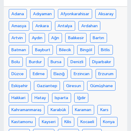
Yaşam
Adana
Adıyaman
Afyonkarahisar
Aksaray
Amasya
Ankara
Antalya
Ardahan
Artvin
Aydın
Ağrı
Balıkesir
Bartın
Batman
Bayburt
Bilecik
Bingöl
Bitlis
Bolu
Burdur
Bursa
Denizli
Diyarbakır
Düzce
Edirne
Elazığ
Erzincan
Erzurum
Eskişehir
Gaziantep
Giresun
Gümüşhane
Hakkari
Hatay
Isparta
Iğdır
Kahramanmaraş
Karabük
Karaman
Kars
Kastamonu
Kayseri
Kilis
Kocaeli
Konya