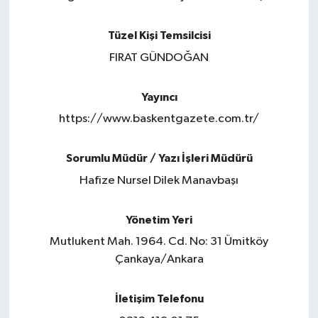
Güvenlik
Tüzel Kişi Temsilcisi
FIRAT GÜNDOĞAN
Kültür-Sanat
Yayıncı
Magazin
https://www.baskentgazete.com.tr/
Özel Haber
Sorumlu Müdür / Yazı İşleri Müdürü
Resmi İlan
Hafize Nursel Dilek Manavbaşı
Sağlık
Yönetim Yeri
Mutlukent Mah. 1964. Cd. No: 31 Ümitköy
Siyaset
Çankaya/Ankara
Spor
İletişim Telefonu
Teknoloji