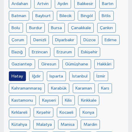
Ardahan
Artvin
Aydın
Balıkesir
Bartın
Yaşam
Batman
Bayburt
Bilecik
Bingöl
Bitlis
Bolu
Burdur
Bursa
Çanakkale
Çankırı
Çorum
Denizli
Diyarbakır
Düzce
Edirne
Elazığ
Erzincan
Erzurum
Eskişehir
Gaziantep
Giresun
Gümüşhane
Hakkâri
Hatay
Iğdır
Isparta
İstanbul
İzmir
Kahramanmaraş
Karabük
Karaman
Kars
Kastamonu
Kayseri
Kilis
Kırıkkale
Kırklareli
Kırşehir
Kocaeli
Konya
Kütahya
Malatya
Manisa
Mardin