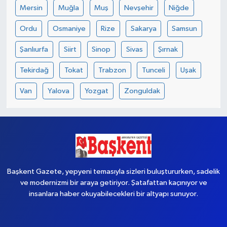
Mersin
Muğla
Muş
Nevşehir
Niğde
Ordu
Osmaniye
Rize
Sakarya
Samsun
Şanlıurfa
Siirt
Sinop
Sivas
Şırnak
Tekirdağ
Tokat
Trabzon
Tunceli
Uşak
Van
Yalova
Yozgat
Zonguldak
Başkent Gazete, yepyeni temasıyla sizleri buluştururken, sadelik
ve modernizmi bir araya getiriyor. Şatafattan kaçınıyor ve
insanlara haber okuyabilecekleri bir altyapı sunuyor.