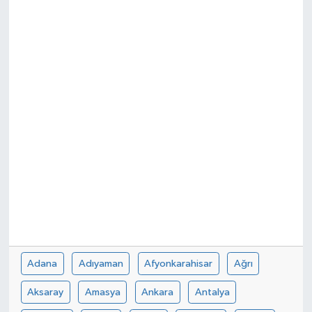
Güvenlik
Kültür-Sanat
Magazin
Özel Haber
Resmi İlan
Sağlık
Siyaset
Adana
Adıyaman
Afyonkarahisar
Ağrı
Spor
Aksaray
Amasya
Ankara
Antalya
Teknoloji