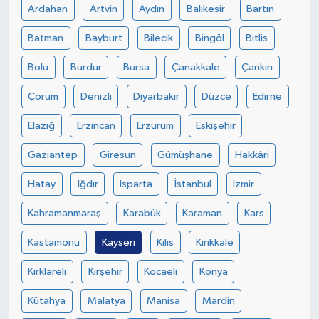
Ardahan
Artvin
Aydın
Balıkesir
Bartın
Yaşam
Batman
Bayburt
Bilecik
Bingöl
Bitlis
Bolu
Burdur
Bursa
Çanakkale
Çankırı
Çorum
Denizli
Diyarbakır
Düzce
Edirne
Elazığ
Erzincan
Erzurum
Eskişehir
Gaziantep
Giresun
Gümüşhane
Hakkâri
Hatay
Iğdır
Isparta
İstanbul
İzmir
Kahramanmaraş
Karabük
Karaman
Kars
Kastamonu
Kayseri
Kilis
Kırıkkale
Kırklareli
Kırşehir
Kocaeli
Konya
Kütahya
Malatya
Manisa
Mardin