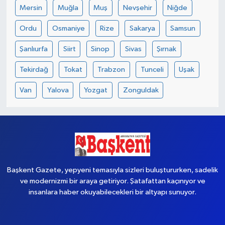
Mersin
Muğla
Muş
Nevşehir
Niğde
Ordu
Osmaniye
Rize
Sakarya
Samsun
Şanlıurfa
Siirt
Sinop
Sivas
Şırnak
Tekirdağ
Tokat
Trabzon
Tunceli
Uşak
Van
Yalova
Yozgat
Zonguldak
Başkent Gazete, yepyeni temasıyla sizleri buluştururken, sadelik
ve modernizmi bir araya getiriyor. Şatafattan kaçınıyor ve
insanlara haber okuyabilecekleri bir altyapı sunuyor.