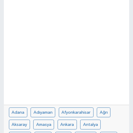
Güvenlik
Kültür-Sanat
Magazin
Özel Haber
Resmi İlan
Sağlık
Siyaset
Adana
Adıyaman
Afyonkarahisar
Ağrı
Spor
Aksaray
Amasya
Ankara
Antalya
Teknoloji