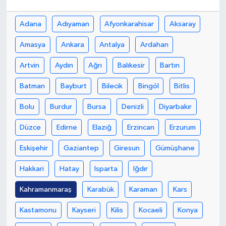
Yaşam
Adana
Adıyaman
Afyonkarahisar
Aksaray
Amasya
Ankara
Antalya
Ardahan
Artvin
Aydın
Ağrı
Balıkesir
Bartın
Batman
Bayburt
Bilecik
Bingöl
Bitlis
Bolu
Burdur
Bursa
Denizli
Diyarbakır
Düzce
Edirne
Elazığ
Erzincan
Erzurum
Eskişehir
Gaziantep
Giresun
Gümüşhane
Hakkari
Hatay
Isparta
Iğdır
Kahramanmaraş
Karabük
Karaman
Kars
Kastamonu
Kayseri
Kilis
Kocaeli
Konya