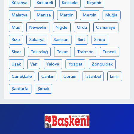
Kütahya
Kırklareli
Kırıkkale
Kırşehir
Malatya
Manisa
Mardin
Mersin
Muğla
Muş
Nevşehir
Niğde
Ordu
Osmaniye
Rize
Sakarya
Samsun
Siirt
Sinop
Sivas
Tekirdağ
Tokat
Trabzon
Tunceli
Uşak
Van
Yalova
Yozgat
Zonguldak
Çanakkale
Çankırı
Çorum
İstanbul
İzmir
Şanlıurfa
Şırnak