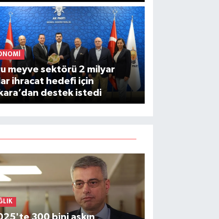
ONOMI
u meyve sektörü 2 milyar
ar ihracat hedefi için
ara’dan destek istedi
ĞLIK
25'te 300 bini aşkın