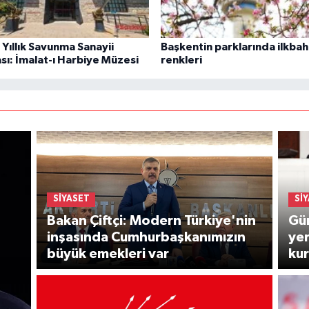
Yıllık Savunma Sanayii
Başkentin parklarında ilkbah
sı: İmalat-ı Harbiye Müzesi
renkleri
SIYASET
SI
Bakan Çiftçi: Modern Türkiye'nin
Gür
inşasında Cumhurbaşkanımızın
yer
büyük emekleri var
kur