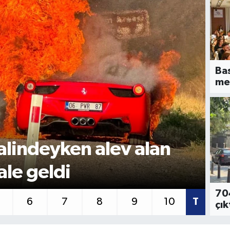
Ba
me
 ateş, denize ulaşmaya
GÜ
ettanın ölümüne neden
'
704
6
7
8
9
10
T
çık