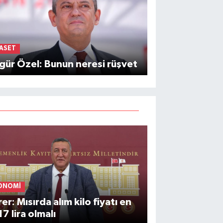
YASET
ür Özel: Bunun neresi rüşvet
ONOMI
er: Mısırda alım kilo fiyatı en
17 lira olmalı