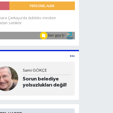
Eylül Ophelia AKKAYA
Ev Almak Mümkün
Mü?