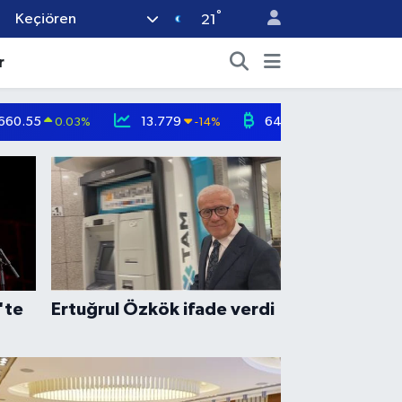
°
Keçiören
21
r
660.55
13.779
64.960,21
0.03
%
-14
%
0.87
%
'te
Ertuğrul Özkök ifade verdi