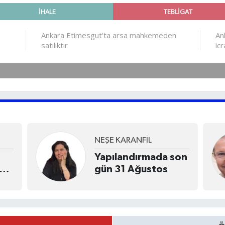
Sami GÖKÇE
a son
Sorun belediye
s
yolsuzlukları değil!