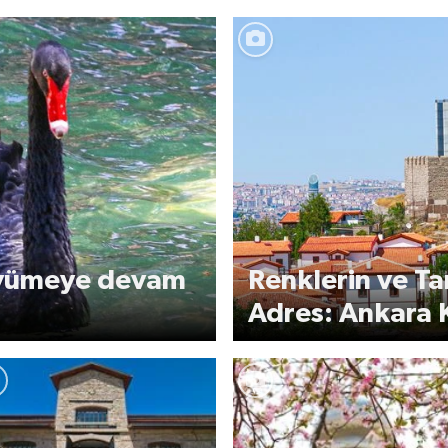
büyümeye devam
Renklerin ve Ta
Adres: Ankara 