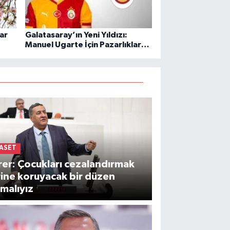
ar
Galatasaray’ın Yeni Yıldızı:
Manuel Ugarte İçin Pazarlıklar
Başladı!
YASET
er: Çocukları cezalandırmak
ine koruyacak bir düzen
malıyız