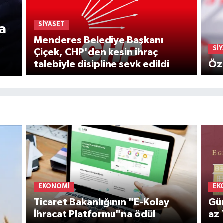
SIYASET
a
Menderes Belediye Başkanı
SI
Çiçek, CHP'den kesin ihraç
talebiyle disipline sevk edildi
Özg
EKONOMI
EK
Ticaret Bakanlığının "E-Kolay
Gür
İhracat Platformu"na ödül
az 