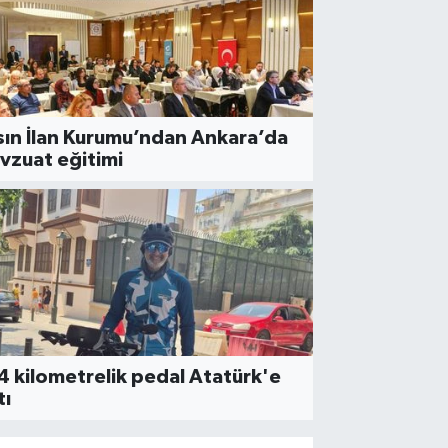
sın İlan Kurumu’ndan Ankara’da
vzuat eğitimi
NDEM
Çerçeve yasa' teklifi komis
 kilometrelik pedal Atatürk'e
tı