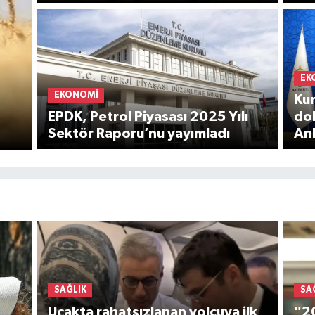
EK
EKONOMI
Kur
EPDK, Petrol Piyasası 2025 Yılı
dol
Sektör Raporu’nu yayımladı
Ank
SAĞLIK
SA
Uçakta rahatsızlanan yolcuya ilk
"20