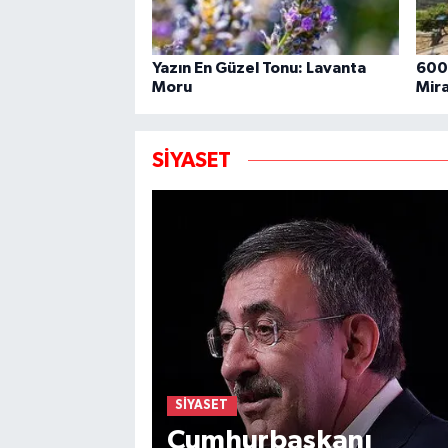
Yazın En Güzel Tonu: Lavanta
600 
Moru
Mira
SİYASET
SIYASET
Cumhurbaşkanı