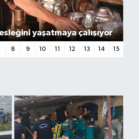
Ça
mesleğini yaşatmaya çalışıyor
54
7
8
9
10
11
12
13
14
15