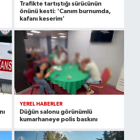
Trafikte tartıştığı sürücünün
önünü kesti: 'Canım burnumda,
kafanı keserim'
YEREL HABERLER
nı
Düğün salonu görünümlü
kumarhaneye polis baskını