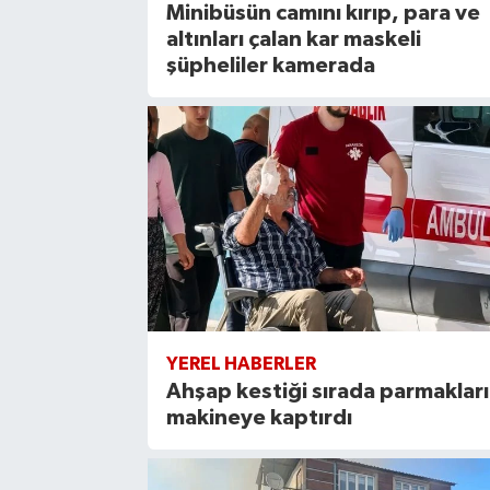
Minibüsün camını kırıp, para ve
altınları çalan kar maskeli
şüpheliler kamerada
YEREL HABERLER
Ahşap kestiği sırada parmakları
makineye kaptırdı