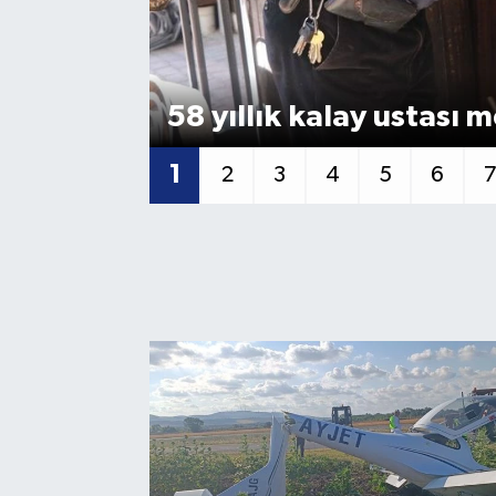
58 yıllık kalay ustası 
1
2
3
4
5
6