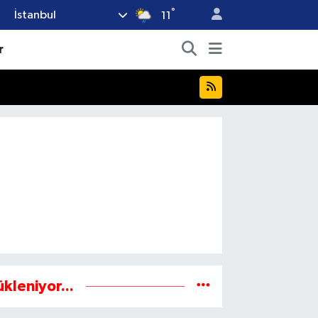
°
İstanbul
11
r
ükleniyor...