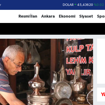
r
EURO
53,38690
%0.19
STERLİN
61,60380
%0.18
Resmi İlan
Ankara
Ekonomi
Siyaset
Spo
G.ALTIN
6862,09000
%0.19
BİST100
14.598,00
%0
BITCOIN
79.591,74
%-1.82
DOLAR
45,43620
%0.02
Y