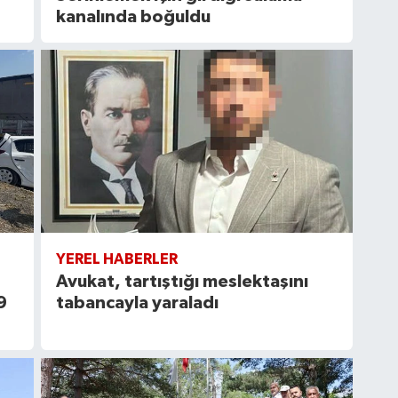
kanalında boğuldu
YEREL HABERLER
Avukat, tartıştığı meslektaşını
9
tabancayla yaraladı