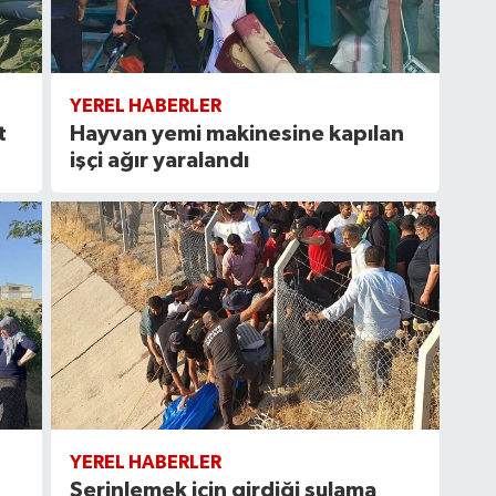
YEREL HABERLER
t
Hayvan yemi makinesine kapılan
işçi ağır yaralandı
YEREL HABERLER
Serinlemek için girdiği sulama