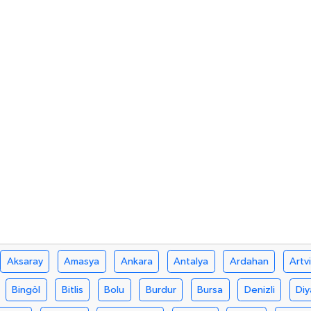
Aksaray
Amasya
Ankara
Antalya
Ardahan
Artv
Bingöl
Bitlis
Bolu
Burdur
Bursa
Denizli
Diy