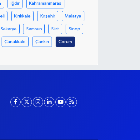
a
Iğdır
Kahramanmaraş
eli
Kırıkkale
Kırşehir
Malatya
Sakarya
Samsun
Siirt
Sinop
Çanakkale
Çankırı
Çorum