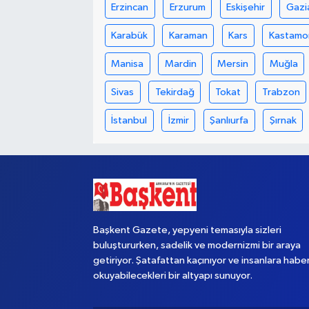
Erzincan
Erzurum
Eskişehir
Gazi
Yaşam
Karabük
Karaman
Kars
Kastamo
Manisa
Mardin
Mersin
Muğla
Sivas
Tekirdağ
Tokat
Trabzon
İstanbul
İzmir
Şanlıurfa
Şırnak
Başkent Gazete, yepyeni temasıyla sizleri
buluştururken, sadelik ve modernizmi bir araya
getiriyor. Şatafattan kaçınıyor ve insanlara habe
okuyabilecekleri bir altyapı sunuyor.