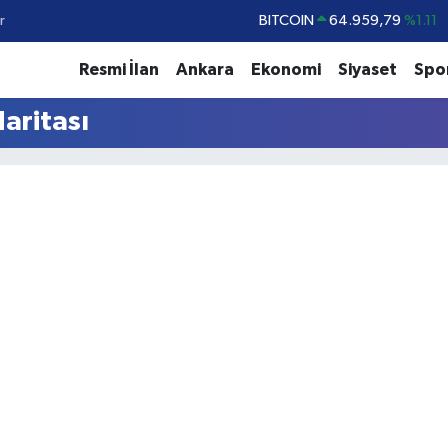
r
BITCOIN
64.959,79
%1.11
DOLAR
47,7436
%0.18
Resmi İlan
Ankara
Ekonomi
Siyaset
Spo
EURO
55,2510
%0.32
aritası
STERLİN
64,4811
%0.38
GRAM ALTIN
6660.55
%0.03
BİST100
13.779
%-14