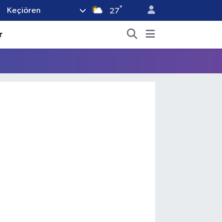
°
Keçiören
27
r