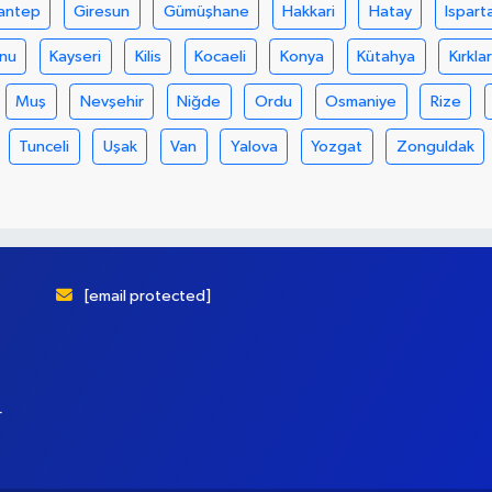
antep
Giresun
Gümüşhane
Hakkari
Hatay
Ispart
nu
Kayseri
Kilis
Kocaeli
Konya
Kütahya
Kırklar
Muş
Nevşehir
Niğde
Ordu
Osmaniye
Rize
Tunceli
Uşak
Van
Yalova
Yozgat
Zonguldak
[email protected]
r