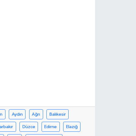
in
Aydın
Ağrı
Balıkesir
arbakır
Düzce
Edirne
Elazığ