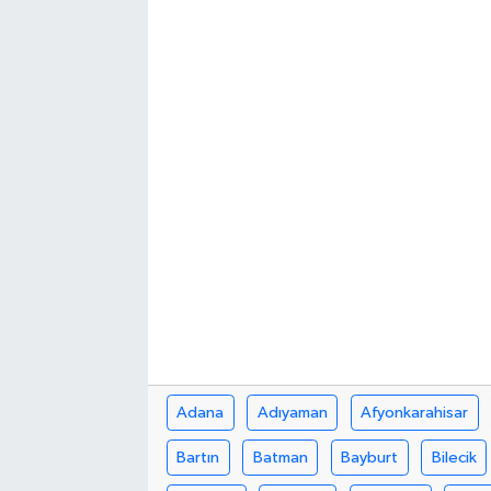
Güvenlik
Kültür-Sanat
Magazin
Özel Haber
Resmi İlan
Sağlık
Siyaset
Adana
Adıyaman
Afyonkarahisar
Spor
Bartın
Batman
Bayburt
Bilecik
Teknoloji