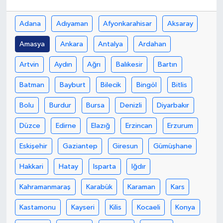
Yaşam
Adana
Adıyaman
Afyonkarahisar
Aksaray
Amasya
Ankara
Antalya
Ardahan
Artvin
Aydın
Ağrı
Balıkesir
Bartın
Batman
Bayburt
Bilecik
Bingöl
Bitlis
Bolu
Burdur
Bursa
Denizli
Diyarbakır
Düzce
Edirne
Elazığ
Erzincan
Erzurum
Eskişehir
Gaziantep
Giresun
Gümüşhane
Hakkari
Hatay
Isparta
Iğdır
Kahramanmaraş
Karabük
Karaman
Kars
Kastamonu
Kayseri
Kilis
Kocaeli
Konya