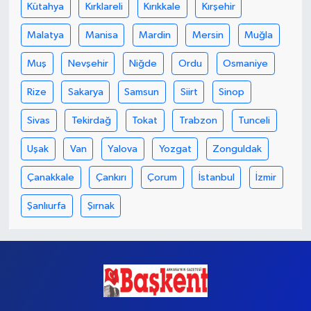
Kütahya
Kırklareli
Kırıkkale
Kırşehir
Malatya
Manisa
Mardin
Mersin
Muğla
Muş
Nevşehir
Niğde
Ordu
Osmaniye
Rize
Sakarya
Samsun
Siirt
Sinop
Sivas
Tekirdağ
Tokat
Trabzon
Tunceli
Uşak
Van
Yalova
Yozgat
Zonguldak
Çanakkale
Çankırı
Çorum
İstanbul
İzmir
Şanlıurfa
Şırnak