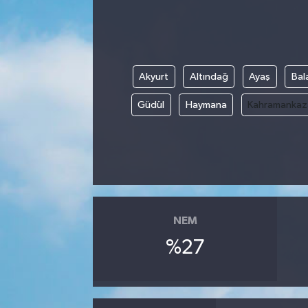
Güvenlik
Kültür-Sanat
Akyurt
Altındağ
Ayaş
Bal
Magazin
Güdül
Haymana
Kahramankaz
Özel Haber
Resmi İlan
Sağlık
NEM
Siyaset
%27
Spor
Teknoloji