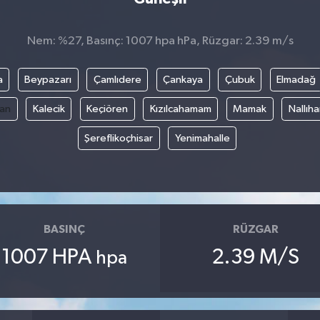
Nem: %27, Basınç: 1007 hpa hPa, Rüzgar: 2.39 m/s
a
Beypazarı
Çamlıdere
Çankaya
Çubuk
Elmadağ
an
Kalecik
Keçiören
Kızılcahamam
Mamak
Nallıh
Şereflikoçhisar
Yenimahalle
BASINÇ
RÜZGAR
1007 HPA
2.39 M/S
hpa