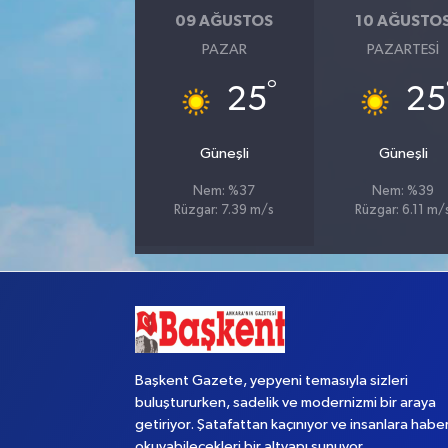
09 AĞUSTOS
10 AĞUSTO
Yaşam
PAZAR
PAZARTESI
°
25
25
Güneşli
Güneşli
Nem: %37
Nem: %39
Rüzgar: 7.39 m/s
Rüzgar: 6.11 m/
Başkent Gazete, yepyeni temasıyla sizleri
buluştururken, sadelik ve modernizmi bir araya
getiriyor. Şatafattan kaçınıyor ve insanlara habe
okuyabilecekleri bir altyapı sunuyor.