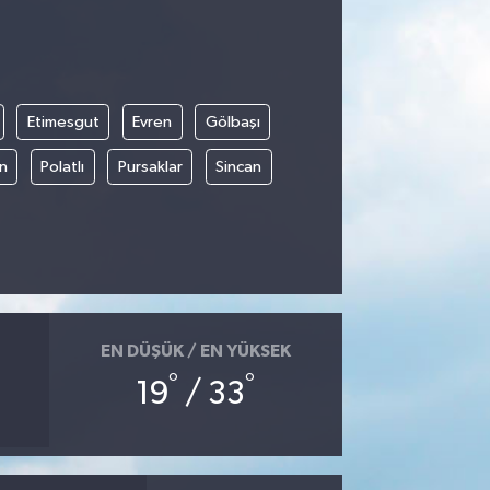
Etimesgut
Evren
Gölbaşı
an
Polatlı
Pursaklar
Sincan
EN DÜŞÜK / EN YÜKSEK
°
°
19
/ 33