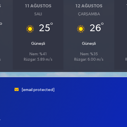
S
11 AĞUSTOS
12 AĞUSTOS
SALI
ÇARŞAMBA
°
°
°
25
26
Güneşli
Güneşli
Nem: %41
Nem: %35
s
Rüzgar: 5.89 m/s
Rüzgar: 6.00 m/s
[email protected]
r