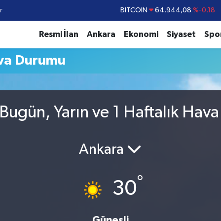
r
BITCOIN
64.944,08
%-0.18
DOLAR
47,7436
%0.18
Resmi İlan
Ankara
Ekonomi
Siyaset
Spo
EURO
55,2510
%0.32
va Durumu
STERLİN
64,4811
%0.38
GRAM ALTIN
6660.55
%0.03
BİST100
13.779
%-14
ugün, Yarın ve 1 Haftalık Hav
Ankara
°
30
Güneşli