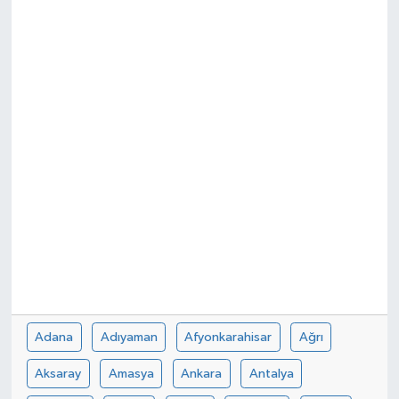
Güvenlik
Kültür-Sanat
Magazin
Özel Haber
Resmi İlan
Sağlık
Siyaset
Adana
Adıyaman
Afyonkarahisar
Ağrı
Spor
Aksaray
Amasya
Ankara
Antalya
Teknoloji