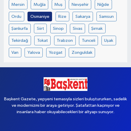
Mersin
Muğla
Muş
Nevşehir
Niğde
Ordu
Osmaniye
Rize
Sakarya
Samsun
Şanlıurfa
Siirt
Sinop
Sivas
Şırnak
Tekirdağ
Tokat
Trabzon
Tunceli
Uşak
Van
Yalova
Yozgat
Zonguldak
Başkent Gazete, yepyeni temasıyla sizleri buluştururken, sadelik
ve modernizmi bir araya getiriyor. Şatafattan kaçınıyor ve
insanlara haber okuyabilecekleri bir altyapı sunuyor.