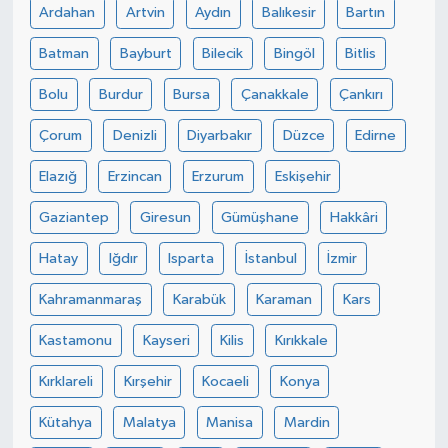
Ardahan
Artvin
Aydın
Balıkesir
Bartın
Yaşam
Batman
Bayburt
Bilecik
Bingöl
Bitlis
Bolu
Burdur
Bursa
Çanakkale
Çankırı
Çorum
Denizli
Diyarbakır
Düzce
Edirne
Elazığ
Erzincan
Erzurum
Eskişehir
Gaziantep
Giresun
Gümüşhane
Hakkâri
Hatay
Iğdır
Isparta
İstanbul
İzmir
Kahramanmaraş
Karabük
Karaman
Kars
Kastamonu
Kayseri
Kilis
Kırıkkale
Kırklareli
Kırşehir
Kocaeli
Konya
Kütahya
Malatya
Manisa
Mardin