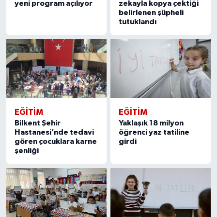
yeni program açılıyor
zekayla kopya çektiği
belirlenen şüpheli
tutuklandı
EĞITIM
EĞITIM
Bilkent Şehir
Yaklaşık 18 milyon
Hastanesi’nde tedavi
öğrenci yaz tatiline
gören çocuklara karne
girdi
şenliği