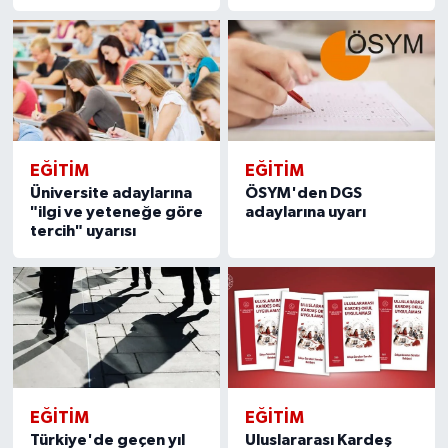
EĞITIM
EĞITIM
Üniversite adaylarına
ÖSYM'den DGS
"ilgi ve yeteneğe göre
adaylarına uyarı
tercih" uyarısı
EĞITIM
EĞITIM
Türkiye'de geçen yıl
Uluslararası Kardeş