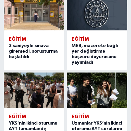
EĞITIM
EĞITIM
3 saniyeyle sınava
MEB, mazerete bağlı
giremedi, soruşturma
yer değiştirme
başlatıldı
başvuru duyurusunu
yayımladı
EĞITIM
EĞITIM
YKS'nin ikinci oturumu
Uzmanlar YKS’nin ikinci
AYT tamamlandı;
oturumu AYT sorularını