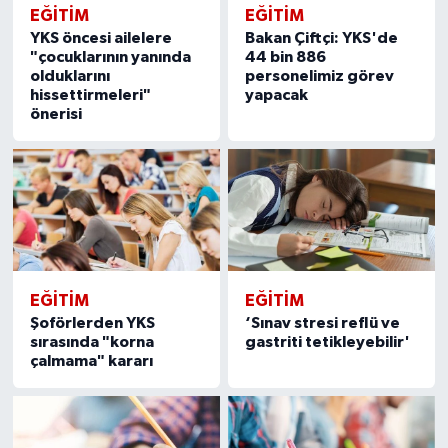
EĞITIM
EĞITIM
YKS öncesi ailelere
Bakan Çiftçi: YKS'de
"çocuklarının yanında
44 bin 886
olduklarını
personelimiz görev
hissettirmeleri"
yapacak
önerisi
EĞITIM
EĞITIM
Şoförlerden YKS
‘Sınav stresi reflü ve
sırasında "korna
gastriti tetikleyebilir'
çalmama" kararı