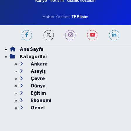
Künye
İletişim
Gizlilik Koşulları
Haber Yazılımı:
TE Bilişim
Ana Sayfa
Kategoriler
Ankara
Asayiş
Çevre
Dünya
Eğitim
Ekonomi
Genel
Gündem
Güvenlik
Kültür-Sanat