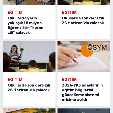
EĞITIM
EĞITIM
Okullarda yarın
Okullarda son ders zili
yaklaşık 18 milyon
26 Haziran'da çalacak
öğrenci için "karne
zili" çalacak
EĞITIM
EĞITIM
Okullarda son ders zili
2026-YKS adaylarının
26 Haziran'da çalacak
eğitim bilgilerini
güncelleme sistemi
erişime açıldı