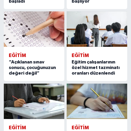
başladı
başlıyor
EĞITIM
EĞITIM
“Açıklanan sınav
Eğitim çalışanlarının
sonucu, çocuğunuzun
özel hizmet tazminatı
değeri değil”
oranları düzenlendi
EĞITIM
EĞITIM