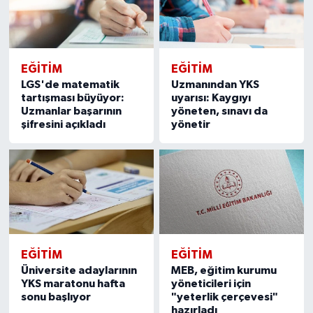
EĞITIM
EĞITIM
LGS'de matematik
Uzmanından YKS
tartışması büyüyor:
uyarısı: Kaygıyı
Uzmanlar başarının
yöneten, sınavı da
şifresini açıkladı
yönetir
EĞITIM
EĞITIM
Üniversite adaylarının
MEB, eğitim kurumu
YKS maratonu hafta
yöneticileri için
sonu başlıyor
"yeterlik çerçevesi"
hazırladı