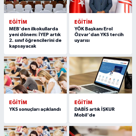
EĞITIM
EĞITIM
MEB'den ilkokullarda
YÖK Başkanı Erol
yeni dönem: İYEP artık
Özvar'dan YKS tercih
2. sınıf öğrencilerini de
uyarısı
kapsayacak
EĞITIM
EĞITIM
YKS sonuçları açıklandı
DABİS artık İŞKUR
Mobil'de