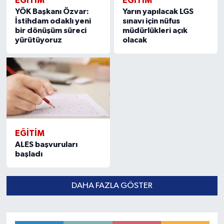
EĞITIM
EĞITIM
YÖK Başkanı Özvar:
Yarın yapılacak LGS
İstihdam odaklı yeni
sınavı için nüfus
bir dönüşüm süreci
müdürlükleri açık
yürütüyoruz
olacak
EĞITIM
ALES başvuruları
başladı
DAHA FAZLA GÖSTER