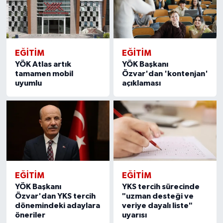
EĞITIM
EĞITIM
YÖK Atlas artık
YÖK Başkanı
tamamen mobil
Özvar'dan 'kontenjan'
uyumlu
açıklaması
EĞITIM
EĞITIM
YÖK Başkanı
YKS tercih sürecinde
Özvar'dan YKS tercih
"uzman desteği ve
dönemindeki adaylara
veriye dayalı liste"
öneriler
uyarısı