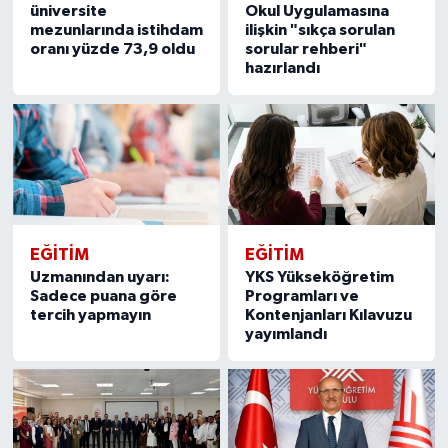
üniversite
Okul Uygulamasına
mezunlarında istihdam
ilişkin "sıkça sorulan
oranı yüzde 73,9 oldu
sorular rehberi"
hazırlandı
EĞITIM
EĞITIM
Uzmanından uyarı:
YKS Yükseköğretim
Sadece puana göre
Programları ve
tercih yapmayın
Kontenjanları Kılavuzu
yayımlandı