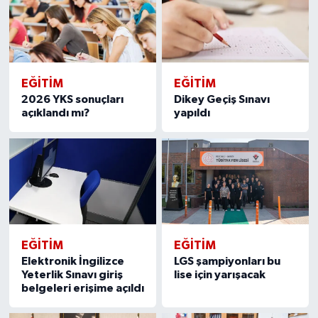
EĞITIM
EĞITIM
2026 YKS sonuçları
Dikey Geçiş Sınavı
açıklandı mı?
yapıldı
EĞITIM
EĞITIM
Elektronik İngilizce
LGS şampiyonları bu
Yeterlik Sınavı giriş
lise için yarışacak
belgeleri erişime açıldı