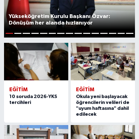
Yükseköğretim Kurulu Başkanı Özvar:
Dönüşüm her alanda hızlanıyor
1
2
3
4
5
6
7
8
9
10
11
12
13
14
15
EĞITIM
EĞITIM
10 soruda 2026-YKS
Okula yeni başlayacak
tercihleri
öğrencilerin velileri de
"uyum haftasına" dahil
edilecek