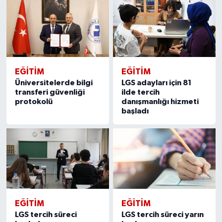
EĞITIM
EĞITIM
Üniversitelerde bilgi
LGS adayları için 81
transferi güvenliği
ilde tercih
protokolü
danışmanlığı hizmeti
başladı
EĞITIM
EĞITIM
LGS tercih süreci
LGS tercih süreci yarın