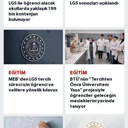
LGS ile öğrenci alacak
LGS sonuçları açıklandı
okullarda yaklaşık 199
bin kontenjan
bulunuyor
EĞITIM
EĞITIM
MEB'den LGS tercih
BTÜ’nün “Tercihten
süreci için öğrenci ve
Önce Üniversiteni
velilere yönelik kılavuz
Yaşa” projesiyle
öğrenciler geleceğin
mesleklerini yerinde
tanıyor