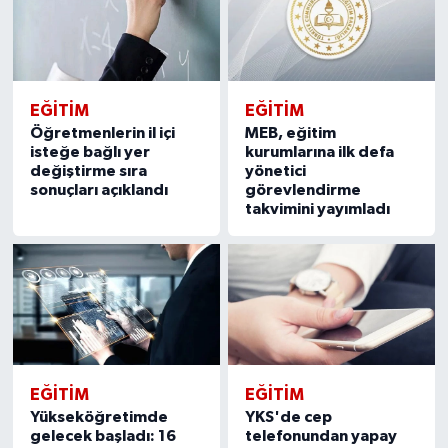
EĞITIM
EĞITIM
Öğretmenlerin il içi
MEB, eğitim
isteğe bağlı yer
kurumlarına ilk defa
değiştirme sıra
yönetici
sonuçları açıklandı
görevlendirme
takvimini yayımladı
EĞITIM
EĞITIM
Yükseköğretimde
YKS'de cep
gelecek başladı: 16
telefonundan yapay