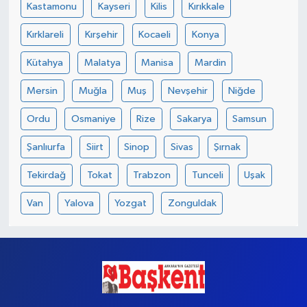
Kastamonu
Kayseri
Kilis
Kırıkkale
Kırklareli
Kırşehir
Kocaeli
Konya
Kütahya
Malatya
Manisa
Mardin
Mersin
Muğla
Muş
Nevşehir
Niğde
Ordu
Osmaniye
Rize
Sakarya
Samsun
Şanlıurfa
Siirt
Sinop
Sivas
Şırnak
Tekirdağ
Tokat
Trabzon
Tunceli
Uşak
Van
Yalova
Yozgat
Zonguldak