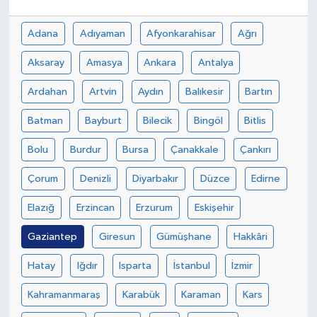
Yaşam
Adana
Adıyaman
Afyonkarahisar
Ağrı
Aksaray
Amasya
Ankara
Antalya
Ardahan
Artvin
Aydın
Balıkesir
Bartın
Batman
Bayburt
Bilecik
Bingöl
Bitlis
Bolu
Burdur
Bursa
Çanakkale
Çankırı
Çorum
Denizli
Diyarbakır
Düzce
Edirne
Elazığ
Erzincan
Erzurum
Eskişehir
Gaziantep
Giresun
Gümüşhane
Hakkâri
Hatay
Iğdır
Isparta
İstanbul
İzmir
Kahramanmaraş
Karabük
Karaman
Kars