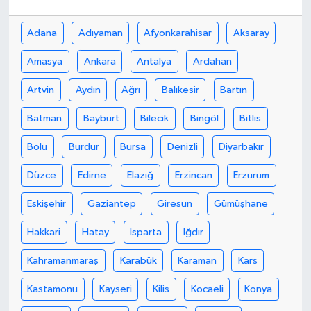
Yaşam
Adana
Adıyaman
Afyonkarahisar
Aksaray
Amasya
Ankara
Antalya
Ardahan
Artvin
Aydın
Ağrı
Balıkesir
Bartın
Batman
Bayburt
Bilecik
Bingöl
Bitlis
Bolu
Burdur
Bursa
Denizli
Diyarbakır
Düzce
Edirne
Elazığ
Erzincan
Erzurum
Eskişehir
Gaziantep
Giresun
Gümüşhane
Hakkari
Hatay
Isparta
Iğdır
Kahramanmaraş
Karabük
Karaman
Kars
Kastamonu
Kayseri
Kilis
Kocaeli
Konya