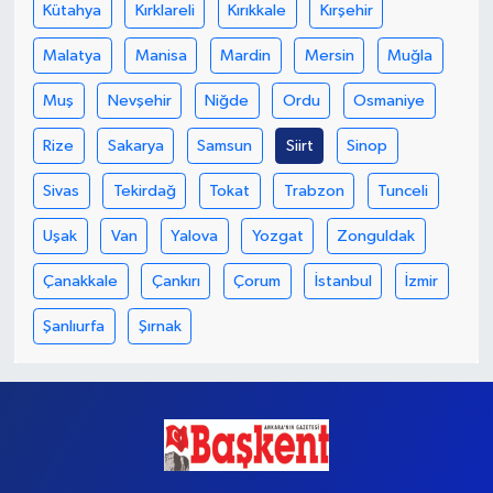
Kütahya
Kırklareli
Kırıkkale
Kırşehir
Malatya
Manisa
Mardin
Mersin
Muğla
Muş
Nevşehir
Niğde
Ordu
Osmaniye
Rize
Sakarya
Samsun
Siirt
Sinop
Sivas
Tekirdağ
Tokat
Trabzon
Tunceli
Uşak
Van
Yalova
Yozgat
Zonguldak
Çanakkale
Çankırı
Çorum
İstanbul
İzmir
Şanlıurfa
Şırnak