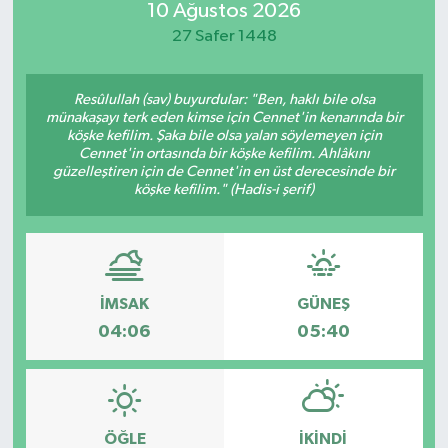
10 Ağustos 2026
Güvenlik
27 Safer 1448
Kültür-Sanat
Resûlullah (sav) buyurdular: "Ben, haklı bile olsa
münakaşayı terk eden kimse için Cennet'in kenarında bir
köşke kefilim. Şaka bile olsa yalan söylemeyen için
Magazin
Cennet'in ortasında bir köşke kefilim. Ahlâkını
güzelleştiren için de Cennet'in en üst derecesinde bir
Özel Haber
köşke kefilim." (Hadis-i şerif)
Resmi İlan
Sağlık
İMSAK
GÜNEŞ
04:06
05:40
Siyaset
Spor
ÖĞLE
İKINDI
Teknoloji