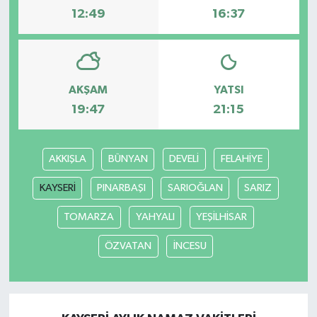
12:49
16:37
Yaşam
AKŞAM
YATSI
19:47
21:15
AKKIŞLA
BÜNYAN
DEVELİ
FELAHİYE
KAYSERİ
PINARBAŞI
SARIOĞLAN
SARIZ
TOMARZA
YAHYALI
YEŞİLHİSAR
ÖZVATAN
İNCESU