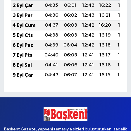
2 Eyl Çar
04:35
06:01
12:43
16:22
19:15
3 Eyl Per
04:36
06:02
12:43
16:21
19:14
4 Eyl Cum
04:37
06:03
12:42
16:20
19:12
5 Eyl Cts
04:38
06:03
12:42
16:19
19:10
6 Eyl Paz
04:39
06:04
12:42
16:18
19:09
7 Eyl Pts
04:40
06:05
12:41
16:17
19:07
8 Eyl Sal
04:41
06:06
12:41
16:16
19:06
9 Eyl Çar
04:43
06:07
12:41
16:15
19:04
Başkent Gazete, yepyeni temasıyla sizleri buluştururken, sadelik