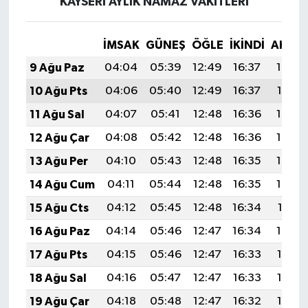
KAYSERİ AYLIK NAMAZ VAKITLERI
İMSAK
GÜNEŞ
ÖĞLE
İKINDI
AKŞA
9 Ağu Paz
04:04
05:39
12:49
16:37
19:48
10 Ağu Pts
04:06
05:40
12:49
16:37
19:47
11 Ağu Sal
04:07
05:41
12:48
16:36
19:46
12 Ağu Çar
04:08
05:42
12:48
16:36
19:44
13 Ağu Per
04:10
05:43
12:48
16:35
19:43
14 Ağu Cum
04:11
05:44
12:48
16:35
19:42
15 Ağu Cts
04:12
05:45
12:48
16:34
19:41
16 Ağu Paz
04:14
05:46
12:47
16:34
19:39
17 Ağu Pts
04:15
05:46
12:47
16:33
19:38
18 Ağu Sal
04:16
05:47
12:47
16:33
19:37
19 Ağu Çar
04:18
05:48
12:47
16:32
19:35