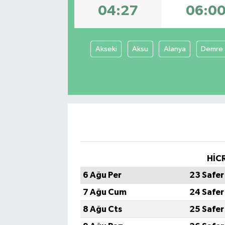
04:27
06:0
Güvenlik
Kültür-Sanat
Akseki
Aksu
Alanya
Demre
Magazin
Özel Haber
Resmi İlan
Sağlık
HİCR
Siyaset
6 Ağu Per
23 Safer
7 Ağu Cum
24 Safer
Spor
8 Ağu Cts
25 Safer
Teknoloji