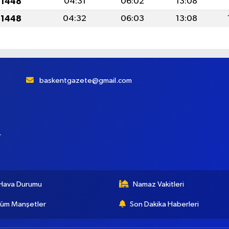
 1448
04:31
06:02
13:08
 1448
04:32
06:03
13:08
baskentgazete@gmail.com
r
Hava Durumu
Namaz Vakitleri
üm Manşetler
Son Dakika Haberleri