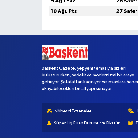
9 Ağu Paz
26 Safer
10 Ağu Pts
27 Safer
Yaşam
Başkent Gazete, yepyeni temasıyla sizleri
buluştururken, sadelik ve modernizmi bir araya
getiriyor. Şatafattan kaçınıyor ve insanlara habe
okuyabilecekleri bir altyapı sunuyor.
Nöbetçi Eczaneler
Süper Lig Puan Durumu ve Fikstür
T