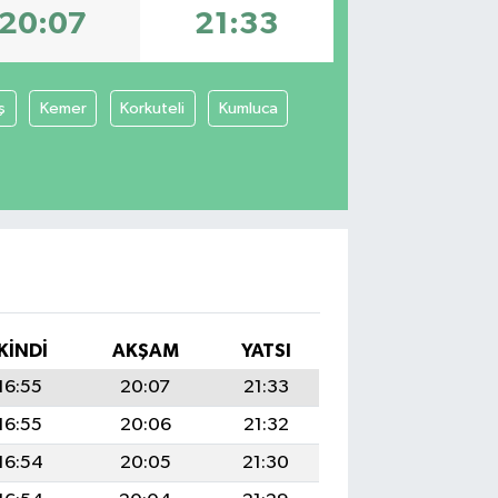
20:07
21:33
ş
Kemer
Korkuteli
Kumluca
İKINDI
AKŞAM
YATSI
16:55
20:07
21:33
16:55
20:06
21:32
16:54
20:05
21:30