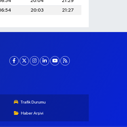
16:54
20:04
21:29
16:54
20:03
21:27
Trafik Durumu
Haber Arşivi