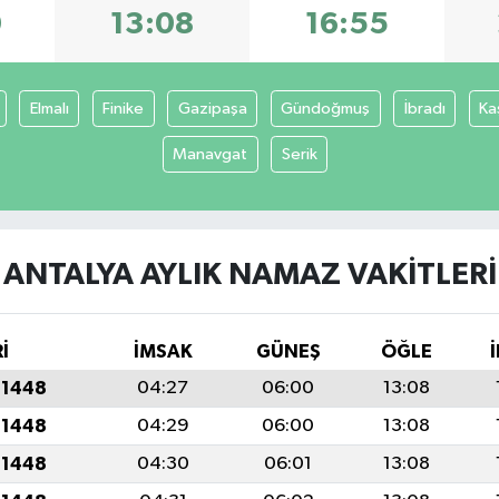
0
13:08
16:55
Elmalı
Finike
Gazipaşa
Gündoğmuş
İbradı
Ka
Manavgat
Serik
ANTALYA AYLIK NAMAZ VAKITLERI
İ
İMSAK
GÜNEŞ
ÖĞLE
 1448
04:27
06:00
13:08
 1448
04:29
06:00
13:08
 1448
04:30
06:01
13:08