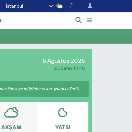
°
İstanbul
11
r
6 Ağustos 2026
23 Safer 1448
tutan kimseye müjdeler olsun. (Hadis-i Şerif)
AKŞAM
YATSI