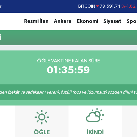
r
BITCOIN
79.591,74
%-1.82
DOLAR
45,43620
%0.02
Resmi İlan
Ankara
Ekonomi
Siyaset
Spo
EURO
53,38690
%0.19
i
STERLİN
61,60380
%0.18
G.ALTIN
6862,09000
%0.19
ÖĞLE VAKTİNE KALAN SÜRE
BİST100
14.598,00
%0
01:35:59
eden (zekât ve sadakasını veren), fuzûlî (boş ve lüzumsuz) sözden dilini 
ÖĞLE
İKINDI