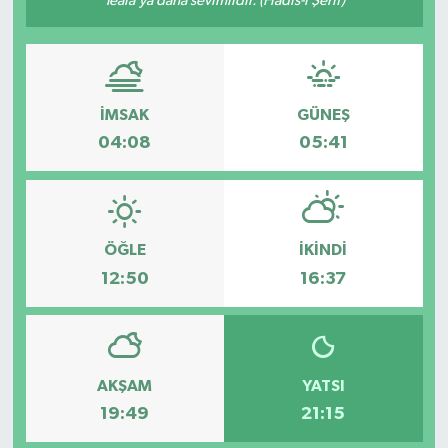
Teâlâ’ya daha sevimlidir. (Hadis-i Şerif)
Güvenlik
Kültür-Sanat
İMSAK
GÜNEŞ
Magazin
04:08
05:41
Özel Haber
Resmi İlan
ÖĞLE
İKINDI
12:50
16:37
Sağlık
Siyaset
AKŞAM
YATSI
Spor
19:49
21:15
Teknoloji