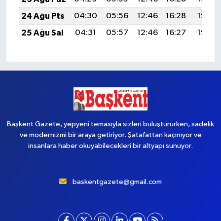
24 Ağu Pts
04:30
05:56
12:46
16:28
19:27
25 Ağu Sal
04:31
05:57
12:46
16:27
19:25
Başkent Gazete, yepyeni temasıyla sizleri buluştururken, sadelik
ve modernizmi bir araya getiriyor. Şatafattan kaçınıyor ve
insanlara haber okuyabilecekleri bir altyapı sunuyor.
baskentgazete@gmail.com