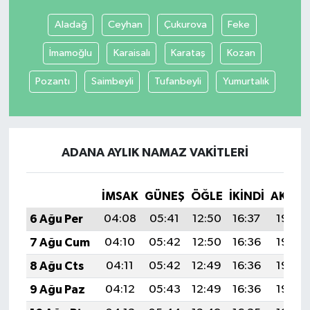
Aladağ
Ceyhan
Çukurova
Feke
Yaşam
İmamoğlu
Karaisalı
Karataş
Kozan
Pozantı
Saimbeyli
Tufanbeyli
Yumurtalık
ADANA AYLIK NAMAZ VAKITLERI
İMSAK
GÜNEŞ
ÖĞLE
İKINDI
AKŞA
6 Ağu Per
04:08
05:41
12:50
16:37
19:49
7 Ağu Cum
04:10
05:42
12:50
16:36
19:48
8 Ağu Cts
04:11
05:42
12:49
16:36
19:46
9 Ağu Paz
04:12
05:43
12:49
16:36
19:45