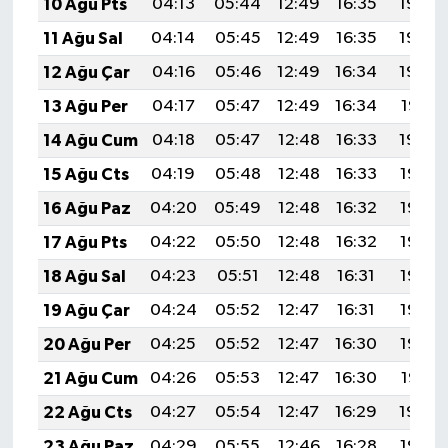
10 Ağu Pts
04:13
05:44
12:49
16:35
19:44
11 Ağu Sal
04:14
05:45
12:49
16:35
19:43
12 Ağu Çar
04:16
05:46
12:49
16:34
19:42
13 Ağu Per
04:17
05:47
12:49
16:34
19:41
14 Ağu Cum
04:18
05:47
12:48
16:33
19:40
15 Ağu Cts
04:19
05:48
12:48
16:33
19:38
16 Ağu Paz
04:20
05:49
12:48
16:32
19:37
17 Ağu Pts
04:22
05:50
12:48
16:32
19:36
18 Ağu Sal
04:23
05:51
12:48
16:31
19:35
19 Ağu Çar
04:24
05:52
12:47
16:31
19:33
20 Ağu Per
04:25
05:52
12:47
16:30
19:32
21 Ağu Cum
04:26
05:53
12:47
16:30
19:31
22 Ağu Cts
04:27
05:54
12:47
16:29
19:29
23 Ağu Paz
04:29
05:55
12:46
16:28
19:28