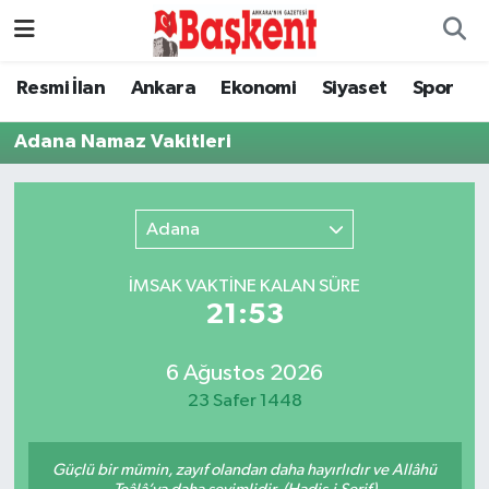
Ankara
Nöbetçi Eczaneler
Resmi İlan
Ankara
Ekonomi
Siyaset
Spor
Asayiş
Hava Durumu
Adana Namaz Vakitleri
Çevre
Namaz Vakitleri
Adana
Dünya
Trafik Durumu
İMSAK VAKTİNE KALAN SÜRE
Eğitim
Süper Lig Puan Durumu ve Fikstür
21:53
Ekonomi
Tüm Manşetler
6 Ağustos 2026
23 Safer 1448
Genel
Son Dakika Haberleri
Güçlü bir mümin, zayıf olandan daha hayırlıdır ve Allâhü
Gündem
Haber Arşivi