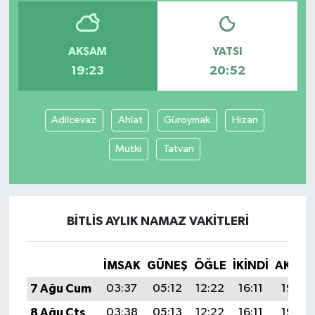
Yaşam
AKŞAM
YATSI
19:23
20:52
Adilcevaz
Ahlat
Güroymak
Hizan
Mutki
Tatvan
BITLIS AYLIK NAMAZ VAKITLERI
İMSAK
GÜNEŞ
ÖĞLE
İKINDI
AKŞA
7 Ağu Cum
03:37
05:12
12:22
16:11
19:23
8 Ağu Cts
03:38
05:13
12:22
16:11
19:22