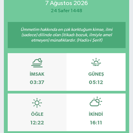
7 Ağustos 2026
Güvenlik
24 Safer 1448
Kültür-Sanat
Ümmetim hakkında en çok korktuğum kimse, ilmi
(sadece) dilinde olan (itikadı bozuk, ilmiyle amel
etmeyen) münafıklardır. (Hadis-i Şerif)
Magazin
Özel Haber
Resmi İlan
İMSAK
GÜNEŞ
03:37
05:12
Sağlık
Siyaset
ÖĞLE
İKINDI
Spor
12:22
16:11
Teknoloji