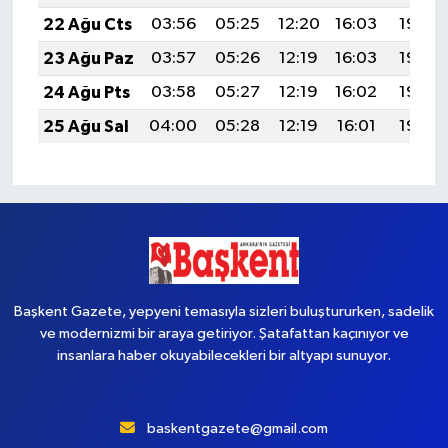
22 Ağu Cts
03:56
05:25
12:20
16:03
19:04
23 Ağu Paz
03:57
05:26
12:19
16:03
19:03
24 Ağu Pts
03:58
05:27
12:19
16:02
19:02
25 Ağu Sal
04:00
05:28
12:19
16:01
19:00
Başkent Gazete, yepyeni temasıyla sizleri buluştururken, sadelik
ve modernizmi bir araya getiriyor. Şatafattan kaçınıyor ve
insanlara haber okuyabilecekleri bir altyapı sunuyor.
baskentgazete@gmail.com