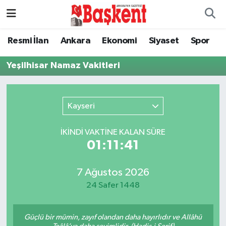
Ankara
Nöbetçi Eczaneler
Resmi İlan
Ankara
Ekonomi
Siyaset
Spor
Asayiş
Hava Durumu
Yeşilhisar Namaz Vakitleri
Çevre
Namaz Vakitleri
Kayseri
Dünya
Trafik Durumu
İKINDI VAKTİNE KALAN SÜRE
Eğitim
Süper Lig Puan Durumu ve Fikstür
01:11:41
Ekonomi
Tüm Manşetler
7 Ağustos 2026
24 Safer 1448
Genel
Son Dakika Haberleri
Güçlü bir mümin, zayıf olandan daha hayırlıdır ve Allâhü
Gündem
Haber Arşivi