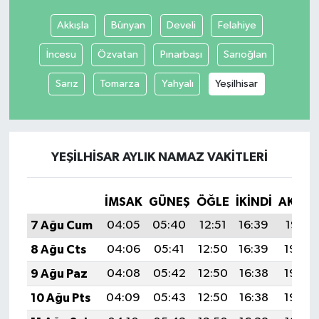
Akkışla
Bünyan
Develi
Felahiye
Yaşam
İncesu
Özvatan
Pınarbaşı
Sarıoğlan
Sarız
Tomarza
Yahyalı
Yeşilhisar
YEŞILHISAR AYLIK NAMAZ VAKITLERI
İMSAK
GÜNEŞ
ÖĞLE
İKINDI
AKŞA
7 Ağu Cum
04:05
05:40
12:51
16:39
19:51
8 Ağu Cts
04:06
05:41
12:50
16:39
19:50
9 Ağu Paz
04:08
05:42
12:50
16:38
19:49
10 Ağu Pts
04:09
05:43
12:50
16:38
19:48