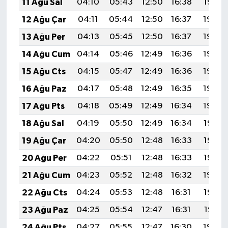
11 Ağu Sal
04:10
05:43
12:50
16:38
19:47
12 Ağu Çar
04:11
05:44
12:50
16:37
19:45
13 Ağu Per
04:13
05:45
12:50
16:37
19:44
14 Ağu Cum
04:14
05:46
12:49
16:36
19:43
15 Ağu Cts
04:15
05:47
12:49
16:36
19:42
16 Ağu Paz
04:17
05:48
12:49
16:35
19:40
17 Ağu Pts
04:18
05:49
12:49
16:34
19:39
18 Ağu Sal
04:19
05:50
12:49
16:34
19:38
19 Ağu Çar
04:20
05:50
12:48
16:33
19:36
20 Ağu Per
04:22
05:51
12:48
16:33
19:35
21 Ağu Cum
04:23
05:52
12:48
16:32
19:34
22 Ağu Cts
04:24
05:53
12:48
16:31
19:32
23 Ağu Paz
04:25
05:54
12:47
16:31
19:31
24 Ağu Pts
04:27
05:55
12:47
16:30
19:30