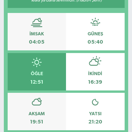
Teâlâ’ya daha sevimlidir. (Hadis-i Şerif)
Güvenlik
Kültür-Sanat
İMSAK
GÜNEŞ
Magazin
04:05
05:40
Özel Haber
Resmi İlan
ÖĞLE
İKINDI
12:51
16:39
Sağlık
Siyaset
AKŞAM
YATSI
Spor
19:51
21:20
Teknoloji