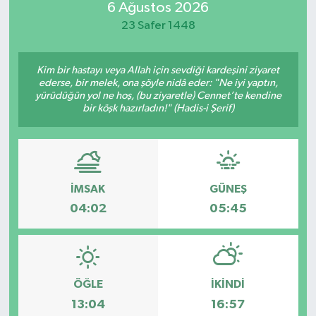
6 Ağustos 2026
Güvenlik
23 Safer 1448
Kültür-Sanat
Kim bir hastayı veya Allah için sevdiği kardeşini ziyaret
ederse, bir melek, ona şöyle nidâ eder: "Ne iyi yaptın,
yürüdüğün yol ne hoş, (bu ziyaretle) Cennet’te kendine
Magazin
bir köşk hazırladın!" (Hadis-i Şerif)
Özel Haber
Resmi İlan
İMSAK
GÜNEŞ
Sağlık
04:02
05:45
Siyaset
Spor
ÖĞLE
İKINDI
13:04
16:57
Teknoloji