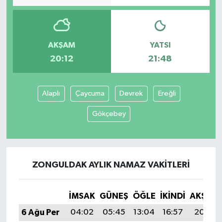
Yaşam
AKŞAM
YATSI
20:12
21:48
Alaplı
Çaycuma
Devrek
Ereğli
Gökçebey
ZONGULDAK AYLIK NAMAZ VAKITLERI
İMSAK
GÜNEŞ
ÖĞLE
İKINDI
AKŞAM
6 Ağu Per
04:02
05:45
13:04
16:57
20:12