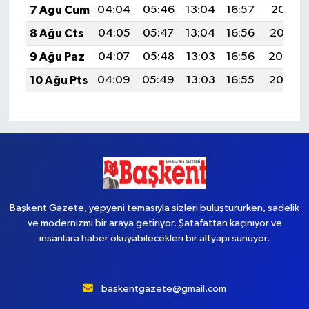
7 Ağu Cum
04:04
05:46
13:04
16:57
20:11
8 Ağu Cts
04:05
05:47
13:04
16:56
20:10
9 Ağu Paz
04:07
05:48
13:03
16:56
20:09
10 Ağu Pts
04:09
05:49
13:03
16:55
20:07
Başkent Gazete, yepyeni temasıyla sizleri buluştururken, sadelik
ve modernizmi bir araya getiriyor. Şatafattan kaçınıyor ve
insanlara haber okuyabilecekleri bir altyapı sunuyor.
baskentgazete@gmail.com