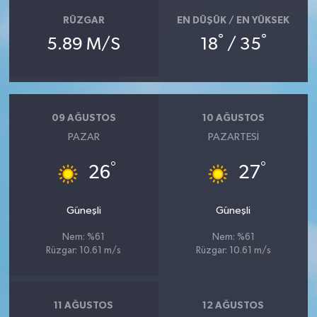
RÜZGAR
EN DÜŞÜK / EN YÜKSEK
°
°
5.89 M/S
18
/ 35
09 AĞUSTOS
10 AĞUSTOS
PAZAR
PAZARTESI
°
°
26
27
Güneşli
Güneşli
Nem: %61
Nem: %61
Rüzgar: 10.61 m/s
Rüzgar: 10.61 m/s
11 AĞUSTOS
12 AĞUSTOS