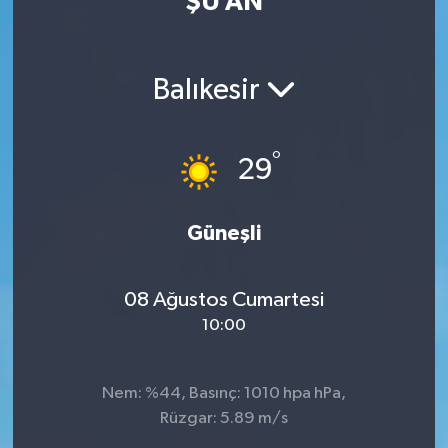
ŞU AN
Güvenlik
Balıkesir
Kültür-Sanat
Magazin
°
29
Özel Haber
Güneşli
Resmi İlan
Sağlık
08 Ağustos Cumartesi
10:00
Siyaset
Spor
Nem: %44, Basınç: 1010 hpa hPa,
Rüzgar: 5.89 m/s
Teknoloji