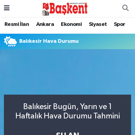
Ankara
Ankara Nöbetçi Eczaneler
Resmi İlan
Ankara
Ekonomi
Siyaset
Spor
Asayiş
Ankara Hava Durumu
Balıkesir Hava Durumu
Çevre
Ankara Namaz Vakitleri
Dünya
Ankara Trafik Yoğunluk Haritası
Eğitim
Süper Lig Puan Durumu ve Fikstür
Ekonomi
Tüm Manşetler
Balıkesir Bugün, Yarın ve 1
Haftalık Hava Durumu Tahmini
Genel
Son Dakika Haberleri
Gündem
Haber Arşivi