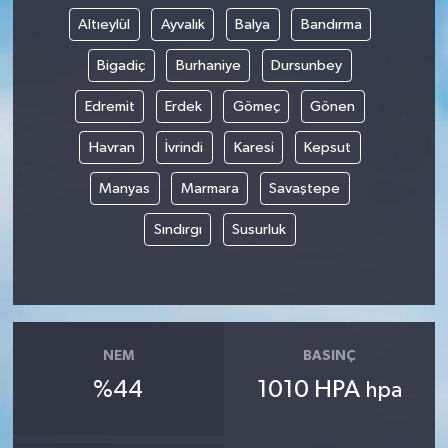
Altıeylül
Ayvalık
Balya
Bandırma
Yaşam
Bigadiç
Burhaniye
Dursunbey
Edremit
Erdek
Gömeç
Gönen
Havran
İvrindi
Karesi
Kepsut
Manyas
Marmara
Savaştepe
Sındırgı
Susurluk
NEM
BASINÇ
%44
1010 HPA
hpa