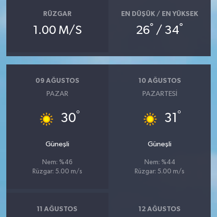
RÜZGAR
EN DÜŞÜK / EN YÜKSEK
°
°
1.00 M/S
26
/ 34
09 AĞUSTOS
10 AĞUSTOS
PAZAR
PAZARTESI
°
°
30
31
Güneşli
Güneşli
Nem: %46
Nem: %44
Rüzgar: 5.00 m/s
Rüzgar: 5.00 m/s
11 AĞUSTOS
12 AĞUSTOS