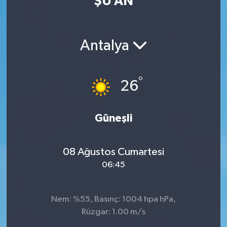
ŞU AN
Güvenlik
Antalya
Kültür-Sanat
Magazin
°
26
Özel Haber
Güneşli
Resmi İlan
Sağlık
08 Ağustos Cumartesi
06:45
Siyaset
Spor
Nem: %55, Basınç: 1004 hpa hPa,
Rüzgar: 1.00 m/s
Teknoloji