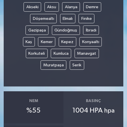
Akseki
Aksu
Alanya
Demre
Yaşam
Döşemealtı
Elmalı
Finike
Gazipaşa
Gündoğmuş
İbradı
Kaş
Kemer
Kepez
Konyaaltı
Korkuteli
Kumluca
Manavgat
Muratpaşa
Serik
NEM
BASINÇ
%55
1004 HPA
hpa