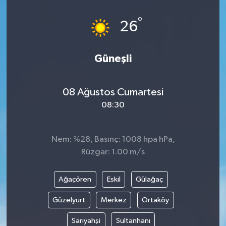
Güvenlik
°
26
Kültür-Sanat
Güneşli
Magazin
08 Ağustos Cumartesi
Özel Haber
08:30
Resmi İlan
Nem: %28, Basınç: 1008 hpa hPa,
Sağlık
Rüzgar: 1.00 m/s
Siyaset
Ağaçören
Eskil
Gülağaç
Spor
Güzelyurt
Merkez
Ortaköy
Sarıyahşi
Sultanhanı
Teknoloji