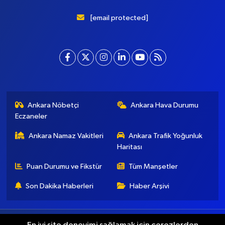
[email protected]
Ankara Nöbetçi
Ankara Hava Durumu
Eczaneler
Ankara Namaz Vakitleri
Ankara Trafik Yoğunluk
Haritası
Puan Durumu ve Fikstür
Tüm Manşetler
Son Dakika Haberleri
Haber Arşivi
Künye
İletişim
Gizlilik Koşulları