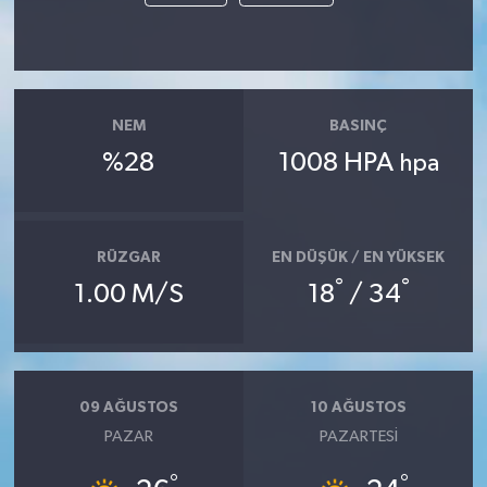
Yaşam
NEM
BASINÇ
%28
1008 HPA
hpa
RÜZGAR
EN DÜŞÜK / EN YÜKSEK
°
°
1.00 M/S
18
/ 34
09 AĞUSTOS
10 AĞUSTOS
PAZAR
PAZARTESI
°
°