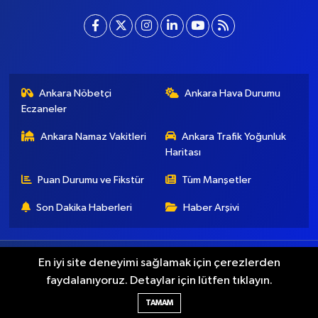
Ankara Nöbetçi
Ankara Hava Durumu
Eczaneler
Ankara Namaz Vakitleri
Ankara Trafik Yoğunluk
Haritası
Puan Durumu ve Fikstür
Tüm Manşetler
Son Dakika Haberleri
Haber Arşivi
Künye
İletişim
Gizlilik Koşulları
En iyi site deneyimi sağlamak için çerezlerden
faydalanıyoruz. Detaylar için lütfen tıklayın.
Haber Yazılımı:
TE Bilişim
TAMAM