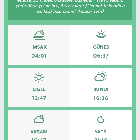
ederse, bir melek, ona şöyle nidâ eder: "Ne iyi yaptın,
yürüdüğün yol ne hoş, (bu ziyaretle) Cennet'te kendine
Güvenlik
bir köşk hazırladın!" (Hadis-i şerif)
Kültür-Sanat
Magazin
İMSAK
GÜNEŞ
04:01
05:37
Özel Haber
Resmi İlan
ÖĞLE
İKINDI
Sağlık
12:47
16:36
Siyaset
Spor
AKŞAM
YATSI
Teknoloji