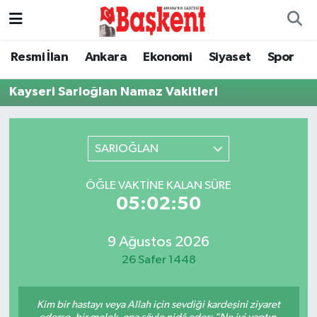
Ankara
Ankara Nöbetçi Eczaneler
Resmi İlan
Ankara
Ekonomi
Siyaset
Spor
Asayiş
Ankara Hava Durumu
Kayseri Sarioğlan Namaz Vakitleri
Çevre
Ankara Namaz Vakitleri
SARIOĞLAN
Dünya
Ankara Trafik Yoğunluk Haritası
ÖĞLE VAKTINE KALAN SÜRE
Eğitim
Süper Lig Puan Durumu ve Fikstür
05:02:50
Ekonomi
Tüm Manşetler
9 Ağustos 2026
26 Safer 1448
Genel
Son Dakika Haberleri
Kim bir hastayı veya Allah için sevdiği kardeşini ziyaret
Gündem
Haber Arşivi