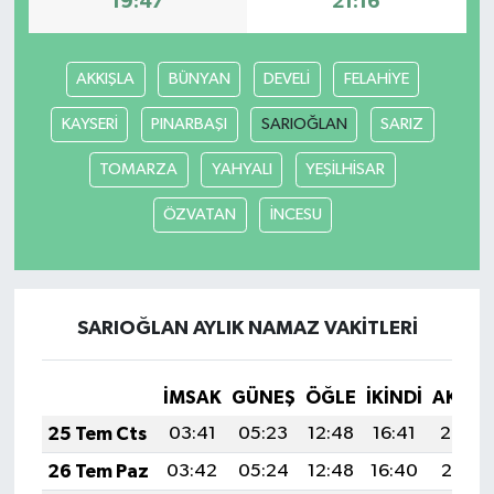
19:47
21:16
Yaşam
AKKIŞLA
BÜNYAN
DEVELİ
FELAHİYE
KAYSERİ
PINARBAŞI
SARIOĞLAN
SARIZ
TOMARZA
YAHYALI
YEŞİLHİSAR
ÖZVATAN
İNCESU
SARIOĞLAN AYLIK NAMAZ VAKITLERI
İMSAK
GÜNEŞ
ÖĞLE
İKINDI
AKŞA
25 Tem Cts
03:41
05:23
12:48
16:41
20:02
26 Tem Paz
03:42
05:24
12:48
16:40
20:01