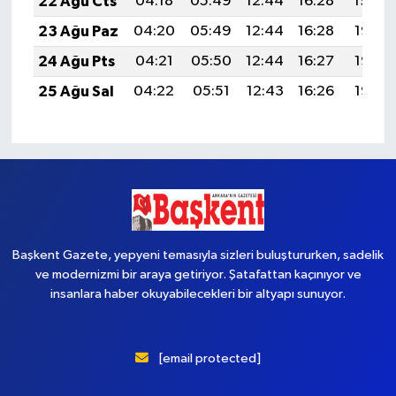
22 Ağu Cts
04:18
05:49
12:44
16:28
19:30
23 Ağu Paz
04:20
05:49
12:44
16:28
19:28
24 Ağu Pts
04:21
05:50
12:44
16:27
19:27
25 Ağu Sal
04:22
05:51
12:43
16:26
19:26
Başkent Gazete, yepyeni temasıyla sizleri buluştururken, sadelik
ve modernizmi bir araya getiriyor. Şatafattan kaçınıyor ve
insanlara haber okuyabilecekleri bir altyapı sunuyor.
[email protected]