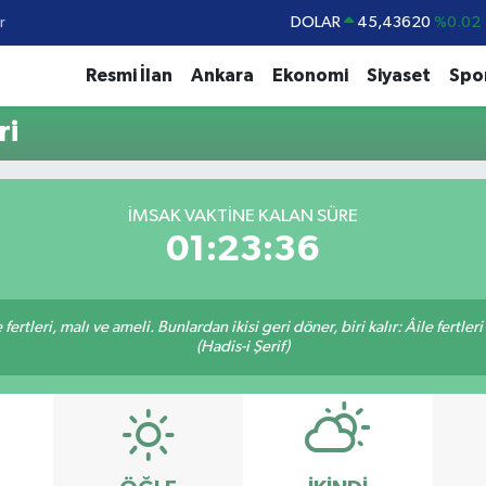
r
DOLAR
45,43620
%0.02
EURO
53,38690
%0.19
Resmi İlan
Ankara
Ekonomi
Siyaset
Spo
STERLİN
61,60380
%0.18
ri
G.ALTIN
6862,09000
%0.19
BİST100
14.598,00
%0
İMSAK VAKTİNE KALAN SÜRE
BITCOIN
79.591,74
%-1.82
01:23:36
ertleri, malı ve ameli. Bunlardan ikisi geri döner, biri kalır: Âile fertleri
(Hadis-i Şerif)