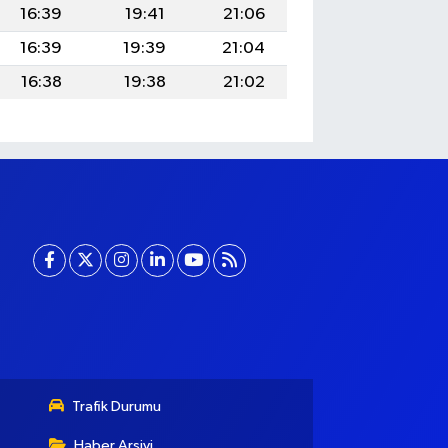
16:39
19:41
21:06
16:39
19:39
21:04
16:38
19:38
21:02
Trafik Durumu
Haber Arşivi