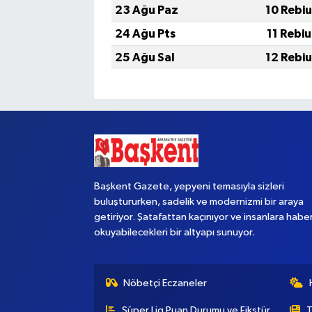
23 Ağu Paz
10 Rebi
24 Ağu Pts
11 Rebi
25 Ağu Sal
12 Rebi
Başkent Gazete, yepyeni temasıyla sizleri
buluştururken, sadelik ve modernizmi bir araya
getiriyor. Şatafattan kaçınıyor ve insanlara habe
okuyabilecekleri bir altyapı sunuyor.
Nöbetçi Eczaneler
Süper Lig Puan Durumu ve Fikstür
T