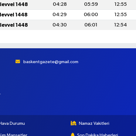
ulevvel 1448
04:28
05:59
12:55
ulevvel 1448
04:29
06:00
12:55
ulevvel 1448
04:30
06:01
12:54
baskentgazete@gmail.com
r
Hava Durumu
Namaz Vakitleri
üm Manşetler
Son Dakika Haberleri