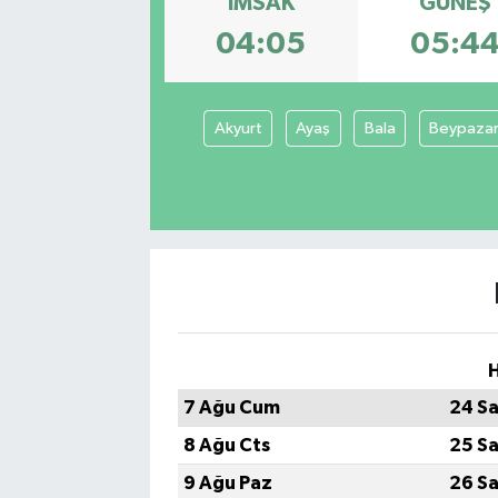
İMSAK
GÜNEŞ
04:05
05:4
Akyurt
Ayaş
Bala
Beypazar
H
7 Ağu Cum
24 Sa
8 Ağu Cts
25 Sa
9 Ağu Paz
26 Sa