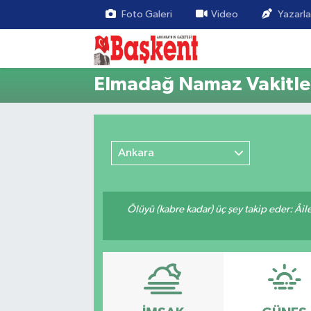
Foto Galeri
Video
Yazarla
Elmadağ Namaz Vakitle
Ankara
Ölüyü (kabre kadar) üç şey takip eder: Âile f