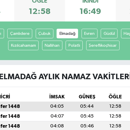
ÖĞLE
İKINDI
4
12:58
16:49
ı
Çamlıdere
Çubuk
Elmadağ
Evren
Güdül
Ha
Kızılcahamam
Nallıhan
Polatlı
Şereflikoçhisar
ELMADAĞ AYLIK NAMAZ VAKITLER
İCRİ
İMSAK
GÜNEŞ
ÖĞLE
fer 1448
04:05
05:44
12:58
fer 1448
04:07
05:45
12:58
fer 1448
04:08
05:46
12:58