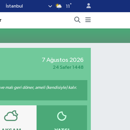
°
İstanbul
11
r
7 Ağustos 2026
24 Safer 1448
 ve malı geri döner, ameli (kendisiyle) kalır.