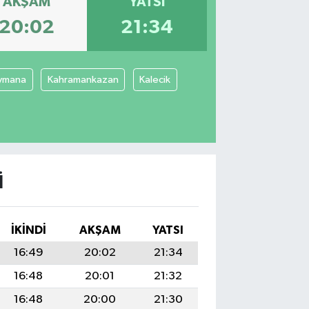
AKŞAM
YATSI
20:02
21:34
ymana
Kahramankazan
Kalecik
I
İKINDI
AKŞAM
YATSI
16:49
20:02
21:34
16:48
20:01
21:32
16:48
20:00
21:30