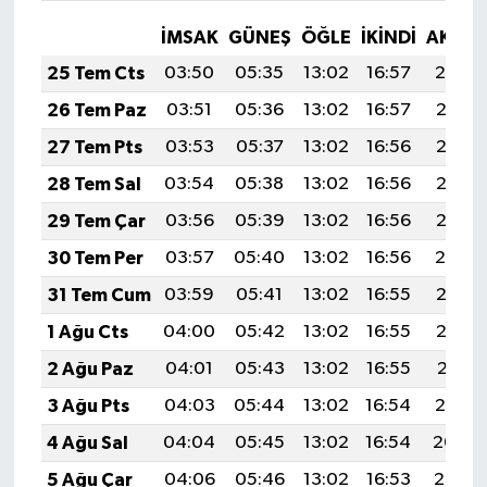
İMSAK
GÜNEŞ
ÖĞLE
İKINDI
AKŞA
25 Tem Cts
03:50
05:35
13:02
16:57
20:19
26 Tem Paz
03:51
05:36
13:02
16:57
20:18
27 Tem Pts
03:53
05:37
13:02
16:56
20:17
28 Tem Sal
03:54
05:38
13:02
16:56
20:16
29 Tem Çar
03:56
05:39
13:02
16:56
20:15
30 Tem Per
03:57
05:40
13:02
16:56
20:14
31 Tem Cum
03:59
05:41
13:02
16:55
20:13
1 Ağu Cts
04:00
05:42
13:02
16:55
20:12
2 Ağu Paz
04:01
05:43
13:02
16:55
20:11
3 Ağu Pts
04:03
05:44
13:02
16:54
20:10
4 Ağu Sal
04:04
05:45
13:02
16:54
20:09
5 Ağu Çar
04:06
05:46
13:02
16:53
20:08