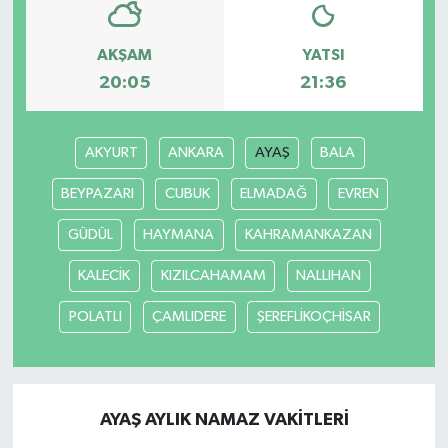
Yaşam
AKŞAM
YATSI
20:05
21:36
AKYURT
ANKARA
AYAŞ
BALA
BEYPAZARI
CUBUK
ELMADAĞ
EVREN
GÜDÜL
HAYMANA
KAHRAMANKAZAN
KALECİK
KIZILCAHAMAM
NALLIHAN
POLATLI
ÇAMLIDERE
ŞEREFLİKOÇHİSAR
AYAŞ AYLIK NAMAZ VAKITLERI