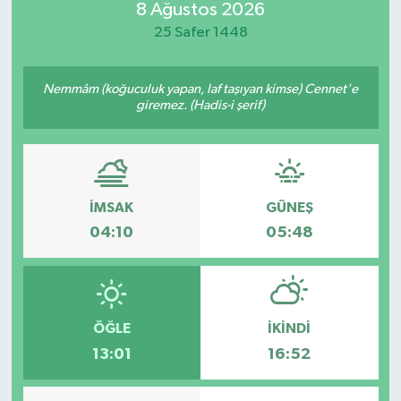
8 Ağustos 2026
Güvenlik
25 Safer 1448
Kültür-Sanat
Nemmâm (koğuculuk yapan, laf taşıyan kimse) Cennet'e
giremez. (Hadis-i şerif)
Magazin
Özel Haber
İMSAK
GÜNEŞ
Resmi İlan
04:10
05:48
Sağlık
Siyaset
ÖĞLE
İKINDI
Spor
13:01
16:52
Teknoloji