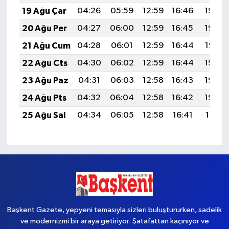
19 Ağu Çar
04:26
05:59
12:59
16:46
19:50
20 Ağu Per
04:27
06:00
12:59
16:45
19:49
21 Ağu Cum
04:28
06:01
12:59
16:44
19:47
22 Ağu Cts
04:30
06:02
12:59
16:44
19:46
23 Ağu Paz
04:31
06:03
12:58
16:43
19:44
24 Ağu Pts
04:32
06:04
12:58
16:42
19:43
25 Ağu Sal
04:34
06:05
12:58
16:41
19:41
Başkent Gazete, yepyeni temasıyla sizleri buluştururken, sadelik
ve modernizmi bir araya getiriyor. Şatafattan kaçınıyor ve