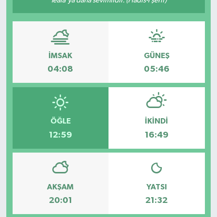
Teâlâ'ya daha sevimlidir. (Hadis-i şerif)
Güvenlik
Kültür-Sanat
İMSAK
GÜNEŞ
Magazin
04:08
05:46
Özel Haber
Resmi İlan
ÖĞLE
İKINDI
12:59
16:49
Sağlık
Siyaset
AKŞAM
YATSI
Spor
20:01
21:32
Teknoloji