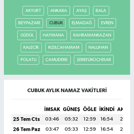
AKYURT
ANKARA
AYAŞ
BALA
Yaşam
BEYPAZARI
CUBUK
ELMADAĞ
EVREN
GÜDÜL
HAYMANA
KAHRAMANKAZAN
KALECİK
KIZILCAHAMAM
NALLIHAN
POLATLI
ÇAMLIDERE
ŞEREFLİKOÇHİSAR
CUBUK AYLIK NAMAZ VAKITLERI
İMSAK
GÜNEŞ
ÖĞLE
İKINDI
AKŞA
25 Tem Cts
03:46
05:32
12:59
16:54
20:17
26 Tem Paz
03:47
05:33
12:59
16:54
20:16