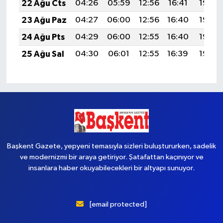
22 Ağu Cts
04:26
05:59
12:56
16:41
19:43
23 Ağu Paz
04:27
06:00
12:56
16:40
19:42
24 Ağu Pts
04:29
06:00
12:55
16:40
19:40
25 Ağu Sal
04:30
06:01
12:55
16:39
19:39
Başkent Gazete, yepyeni temasıyla sizleri buluştururken, sadelik
ve modernizmi bir araya getiriyor. Şatafattan kaçınıyor ve
insanlara haber okuyabilecekleri bir altyapı sunuyor.
[email protected]