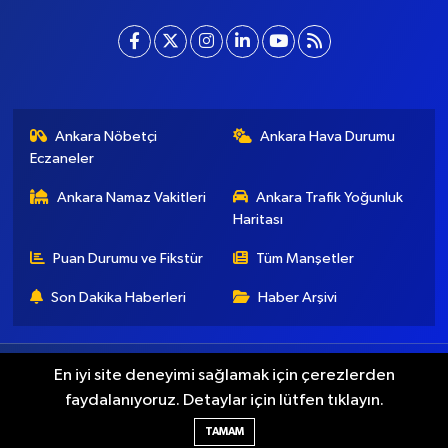
Ankara Nöbetçi
Ankara Hava Durumu
Eczaneler
Ankara Namaz Vakitleri
Ankara Trafik Yoğunluk
Haritası
Puan Durumu ve Fikstür
Tüm Manşetler
Son Dakika Haberleri
Haber Arşivi
Künye
İletişim
Gizlilik Koşulları
En iyi site deneyimi sağlamak için çerezlerden
faydalanıyoruz. Detaylar için lütfen tıklayın.
Haber Yazılımı:
TE Bilişim
TAMAM