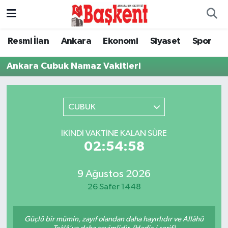
Ankara
Ankara Nöbetçi Eczaneler
Resmi İlan
Ankara
Ekonomi
Siyaset
Spor
Asayiş
Ankara Hava Durumu
Ankara Cubuk Namaz Vakitleri
Çevre
Ankara Namaz Vakitleri
CUBUK
Dünya
Ankara Trafik Yoğunluk Haritası
İKINDI VAKTINE KALAN SÜRE
Eğitim
Süper Lig Puan Durumu ve Fikstür
02:54:58
Ekonomi
Tüm Manşetler
9 Ağustos 2026
26 Safer 1448
Genel
Son Dakika Haberleri
Güçlü bir mümin, zayıf olandan daha hayırlıdır ve Allâhü
Gündem
Haber Arşivi