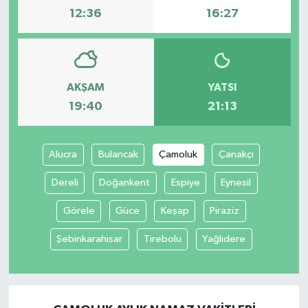
12:36
16:27
Yaşam
AKŞAM
YATSI
19:40
21:13
Alucra
Bulancak
Çamoluk
Çanakçı
Dereli
Doğankent
Espiye
Eynesil
Görele
Güce
Keşap
Piraziz
Şebinkarahisar
Tirebolu
Yağlıdere