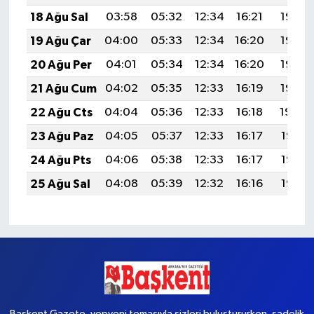
18 Ağu Sal
03:58
05:32
12:34
16:21
19:26
19 Ağu Çar
04:00
05:33
12:34
16:20
19:25
20 Ağu Per
04:01
05:34
12:34
16:20
19:23
21 Ağu Cum
04:02
05:35
12:33
16:19
19:22
22 Ağu Cts
04:04
05:36
12:33
16:18
19:20
23 Ağu Paz
04:05
05:37
12:33
16:17
19:19
24 Ağu Pts
04:06
05:38
12:33
16:17
19:17
25 Ağu Sal
04:08
05:39
12:32
16:16
19:16
Başkent Gazete, yepyeni temasıyla sizleri buluştururken, sadelik