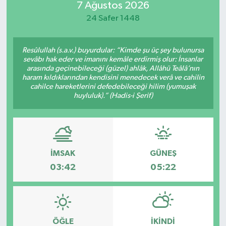
7 Ağustos 2026
Güvenlik
24 Safer 1448
Kültür-Sanat
Resûlullah (s.a.v.) buyurdular: “Kimde şu üç şey bulunursa
sevâbı hak eder ve imanını kemâle erdirmiş olur: İnsanlar
arasında geçinebileceği (güzel) ahlâk, Allâhü Teâlâ’nın
Magazin
haram kıldıklarından kendisini menedecek verâ ve cahilin
cahilce hareketlerini defedebileceği hilim (yumuşak
Özel Haber
huyluluk).” (Hadis-i Şerif)
Resmi İlan
Sağlık
İMSAK
GÜNEŞ
03:42
05:22
Siyaset
Spor
ÖĞLE
İKINDI
Teknoloji