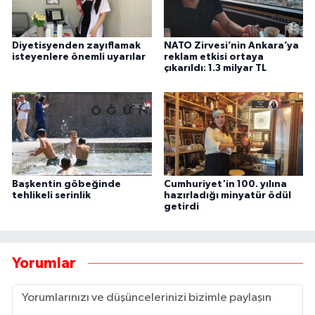
Diyetisyenden zayıflamak
NATO Zirvesi’nin Ankara’ya
isteyenlere önemli uyarılar
reklam etkisi ortaya
çıkarıldı: 1.3 milyar TL
Başkentin göbeğinde
Cumhuriyet'in 100. yılına
tehlikeli serinlik
hazırladığı minyatür ödül
getirdi
Yorumlar