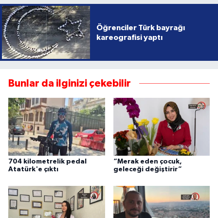
Öğrenciler Türk bayrağı
kareografisi yaptı
Bunlar da ilginizi çekebilir
704 kilometrelik pedal
“Merak eden çocuk,
Atatürk'e çıktı
geleceği değiştirir”