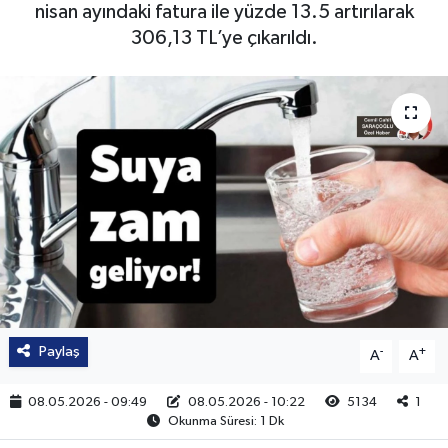
nisan ayındaki fatura ile yüzde 13.5 artırılarak
306,13 TL’ye çıkarıldı.
Paylaş
-
+
A
A
08.05.2026 - 09:49
08.05.2026 - 10:22
5134
1
Okunma Süresi: 1 Dk