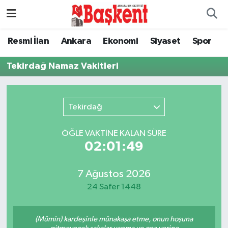
Ankara
Nöbetçi Eczaneler
Resmi İlan
Ankara
Ekonomi
Siyaset
Spor
Asayiş
Hava Durumu
Tekirdağ Namaz Vakitleri
Çevre
Namaz Vakitleri
Tekirdağ
Dünya
Trafik Durumu
ÖĞLE VAKTİNE KALAN SÜRE
Eğitim
Süper Lig Puan Durumu ve Fikstür
02:01:49
Ekonomi
Tüm Manşetler
7 Ağustos 2026
24 Safer 1448
Genel
Son Dakika Haberleri
(Mümin) kardeşinle münakaşa etme, onun hoşuna
Gündem
Haber Arşivi