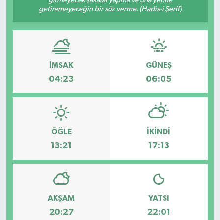
gitmeyecek şakalar yapma ve ona yerine
getiremeyeceğin bir söz verme. (Hadis-i Şerif)
Güvenlik
Kültür-Sanat
İMSAK
GÜNEŞ
Magazin
04:23
06:05
Özel Haber
Resmi İlan
ÖĞLE
İKINDI
Sağlık
13:21
17:13
Siyaset
Spor
AKŞAM
YATSI
20:27
22:01
Teknoloji