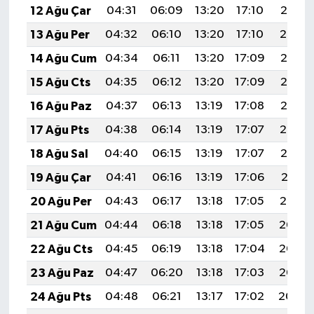
12 Ağu Çar
04:31
06:09
13:20
17:10
20:21
13 Ağu Per
04:32
06:10
13:20
17:10
20:19
14 Ağu Cum
04:34
06:11
13:20
17:09
20:18
15 Ağu Cts
04:35
06:12
13:20
17:09
20:17
16 Ağu Paz
04:37
06:13
13:19
17:08
20:15
17 Ağu Pts
04:38
06:14
13:19
17:07
20:14
18 Ağu Sal
04:40
06:15
13:19
17:07
20:12
19 Ağu Çar
04:41
06:16
13:19
17:06
20:11
20 Ağu Per
04:43
06:17
13:18
17:05
20:10
21 Ağu Cum
04:44
06:18
13:18
17:05
20:08
22 Ağu Cts
04:45
06:19
13:18
17:04
20:07
23 Ağu Paz
04:47
06:20
13:18
17:03
20:05
24 Ağu Pts
04:48
06:21
13:17
17:02
20:04