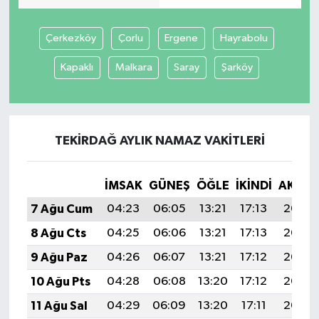
Yaşam
Çerkezköy
Çorlu
Ergene
Hayrabolu
Kapaklı
Malkara
Saray
Şarköy
TEKIRDAĞ AYLIK NAMAZ VAKITLERI
İMSAK
GÜNEŞ
ÖĞLE
İKINDI
AKŞA
7 Ağu Cum
04:23
06:05
13:21
17:13
20:27
8 Ağu Cts
04:25
06:06
13:21
17:13
20:26
9 Ağu Paz
04:26
06:07
13:21
17:12
20:25
10 Ağu Pts
04:28
06:08
13:20
17:12
20:23
11 Ağu Sal
04:29
06:09
13:20
17:11
20:22