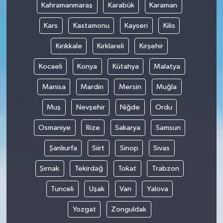
Kahramanmaraş
Karabük
Karaman
Kars
Kastamonu
Kayseri
Kilis
Kırıkkale
Kırklareli
Kırşehir
Kocaeli
Konya
Kütahya
Malatya
Manisa
Mardin
Mersin
Muğla
Muş
Nevşehir
Niğde
Ordu
Osmaniye
Rize
Sakarya
Samsun
Şanlıurfa
Siirt
Sinop
Sivas
Şırnak
Tekirdağ
Tokat
Trabzon
Tunceli
Uşak
Van
Yalova
Yozgat
Zonguldak