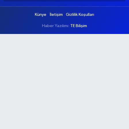
Künye
İletişim
Gizlilik Koşulları
Haber Yazılımı:
TE Bilişim
Ana Sayfa
Kategoriler
Ankara
Asayiş
Çevre
Dünya
Eğitim
Ekonomi
Genel
Gündem