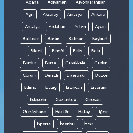
Adana
Adıyaman
Afyonkarahisar
Ağrı
Aksaray
Amasya
Ankara
Antalya
Ardahan
Artvin
Aydın
Balıkesir
Bartın
Batman
Bayburt
Bilecik
Bingöl
Bitlis
Bolu
Burdur
Bursa
Çanakkale
Çankırı
Çorum
Denizli
Diyarbakır
Düzce
Edirne
Elazığ
Erzincan
Erzurum
Eskişehir
Gaziantep
Giresun
Gümüşhane
Hakkâri
Hatay
Iğdır
Isparta
İstanbul
İzmir