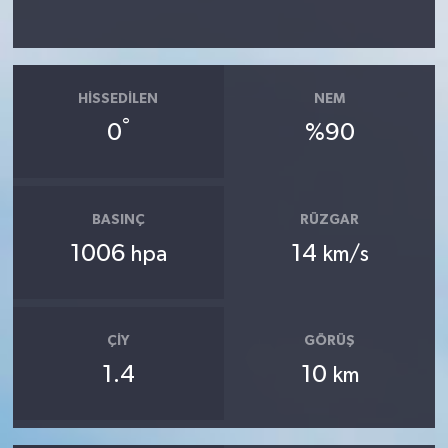
HISSEDILEN
NEM
°
0
%90
BASINÇ
RÜZGAR
1006
14
hpa
km/s
ÇIY
GÖRÜŞ
1.4
10
km