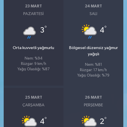
23 MART
24 MART
PAZARTESI
SALI
°
°
3
4
Orta kuvvetli yağmurlu
Bölgesel düzensiz yağmur
yağışlı
Nem: %94
Rüzgar: 9 km/h
Nem: %81
Yağış Olasılığı: %87
Rüzgar: 17 km/h
Yağış Olasılığı: %79
25 MART
26 MART
ÇARŞAMBA
PERŞEMBE
°
°
4
2