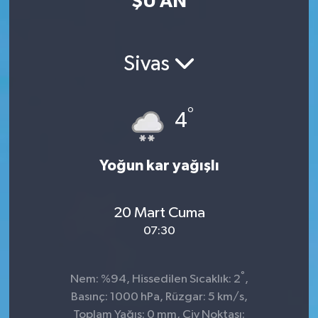
ŞU AN
Sivas
°
4
Yoğun kar yağışlı
20 Mart Cuma
07:30
°
Nem: %94, Hissedilen Sıcaklık: 2
,
Basınç: 1000 hPa, Rüzgar: 5 km/s,
Toplam Yağış: 0 mm, Çiy Noktası: