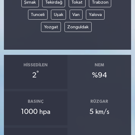
Şırnak
Tekirdağ
Tokat
Trabzon
Tunceli
Uşak
Van
Yalova
Yozgat
Zonguldak
HISSEDILEN
NEM
°
2
%94
BASINÇ
RÜZGAR
1000
5
hpa
km/s