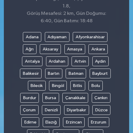
1.8,
Görüş Mesafesi: 2 km, Gün Doğumu:
6:40, Gün Batımı: 18:48
Adana
Adıyaman
Afyonkarahisar
Ağrı
Aksaray
Amasya
Ankara
Antalya
Ardahan
Artvin
Aydın
Balıkesir
Bartın
Batman
Bayburt
Bilecik
Bingöl
Bitlis
Bolu
Burdur
Bursa
Çanakkale
Çankırı
Çorum
Denizli
Diyarbakır
Düzce
Edirne
Elazığ
Erzincan
Erzurum