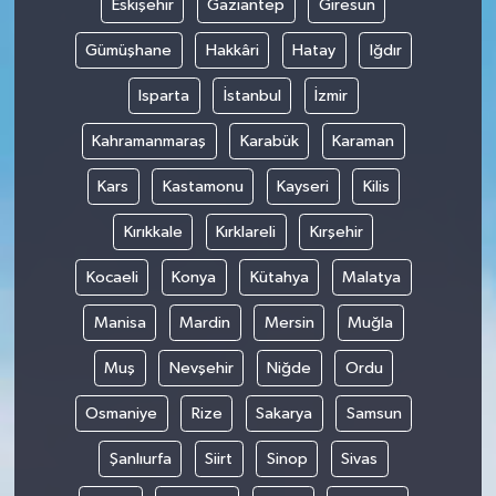
Eskişehir
Gaziantep
Giresun
Gümüşhane
Hakkâri
Hatay
Iğdır
Isparta
İstanbul
İzmir
Kahramanmaraş
Karabük
Karaman
Kars
Kastamonu
Kayseri
Kilis
Kırıkkale
Kırklareli
Kırşehir
Kocaeli
Konya
Kütahya
Malatya
Manisa
Mardin
Mersin
Muğla
Muş
Nevşehir
Niğde
Ordu
Osmaniye
Rize
Sakarya
Samsun
Şanlıurfa
Siirt
Sinop
Sivas