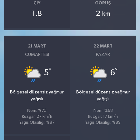
ÇIY
GÖRÜŞ
1.8
2
km
21 MART
22 MART
CUMARTESI
PAZAR
°
°
5
6
Bölgesel düzensiz yağmur
Bölgesel düzensiz yağmur
yağışlı
yağışlı
Nem: %75
Nem: %68
Rüzgar: 27 km/h
Rüzgar: 17 km/h
Yağış Olasılığı: %87
Yağış Olasılığı: %89