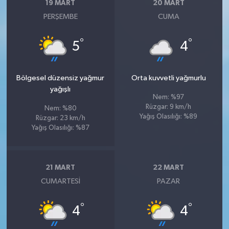
19 MART
20 MART
PERŞEMBE
CUMA
°
°
5
4
Bölgesel düzensiz yağmur
Orta kuvvetli yağmurlu
yağışlı
Nem: %97
Rüzgar: 9 km/h
Nem: %80
Yağış Olasılığı: %89
Rüzgar: 23 km/h
Yağış Olasılığı: %87
21 MART
22 MART
CUMARTESI
PAZAR
°
°
4
4