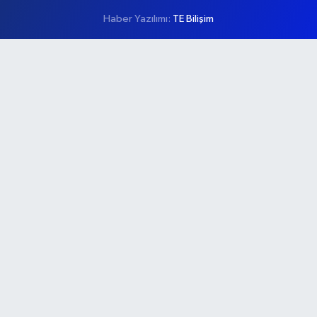
Haber Yazılımı:
TE Bilişim
Ana Sayfa
Kategoriler
Ankara
Asayiş
Çevre
Dünya
Eğitim
Ekonomi
Genel
Gündem
Güvenlik
Kültür-Sanat
Magazin