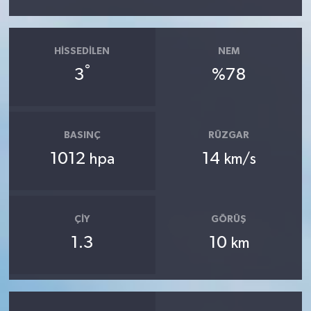
HISSEDILEN
NEM
°
3
%78
BASINÇ
RÜZGAR
1012
14
hpa
km/s
ÇIY
GÖRÜŞ
1.3
10
km