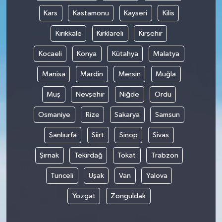
Kars
Kastamonu
Kayseri
Kilis
Kırıkkale
Kırklareli
Kırşehir
Kocaeli
Konya
Kütahya
Malatya
Manisa
Mardin
Mersin
Muğla
Muş
Nevşehir
Niğde
Ordu
Osmaniye
Rize
Sakarya
Samsun
Şanlıurfa
Siirt
Sinop
Sivas
Şırnak
Tekirdağ
Tokat
Trabzon
Tunceli
Uşak
Van
Yalova
Yozgat
Zonguldak