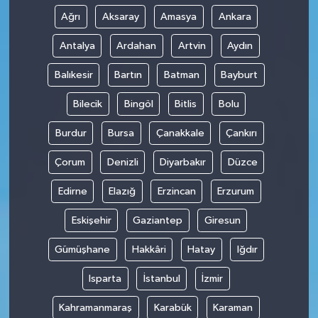
Ağrı
Aksaray
Amasya
Ankara
Antalya
Ardahan
Artvin
Aydın
Balıkesir
Bartın
Batman
Bayburt
Bilecik
Bingöl
Bitlis
Bolu
Burdur
Bursa
Çanakkale
Çankırı
Çorum
Denizli
Diyarbakır
Düzce
Edirne
Elazığ
Erzincan
Erzurum
Eskişehir
Gaziantep
Giresun
Gümüşhane
Hakkâri
Hatay
Iğdır
Isparta
İstanbul
İzmir
Kahramanmaraş
Karabük
Karaman