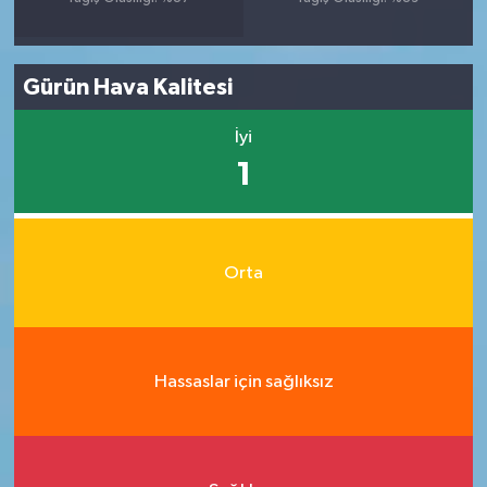
Gürün Hava Kalitesi
İyi
1
Orta
Hassaslar için sağlıksız