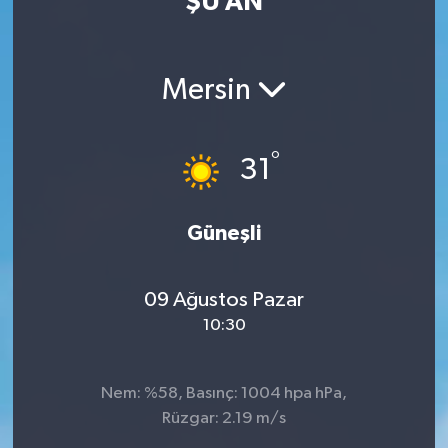
ŞU AN
Güvenlik
Mersin
Kültür-Sanat
Magazin
°
31
Özel Haber
Güneşli
Resmi İlan
Sağlık
09 Ağustos Pazar
10:30
Siyaset
Spor
Nem: %58, Basınç: 1004 hpa hPa,
Rüzgar: 2.19 m/s
Teknoloji