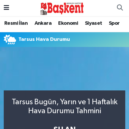
Ankara
Ankara Nöbetçi Eczaneler
Resmi İlan
Ankara
Ekonomi
Siyaset
Spor
Asayiş
Ankara Hava Durumu
Tarsus Hava Durumu
Çevre
Ankara Namaz Vakitleri
Dünya
Ankara Trafik Yoğunluk Haritası
Eğitim
Süper Lig Puan Durumu ve Fikstür
Ekonomi
Tüm Manşetler
Tarsus Bugün, Yarın ve 1 Haftalık
Hava Durumu Tahmini
Genel
Son Dakika Haberleri
Gündem
Haber Arşivi