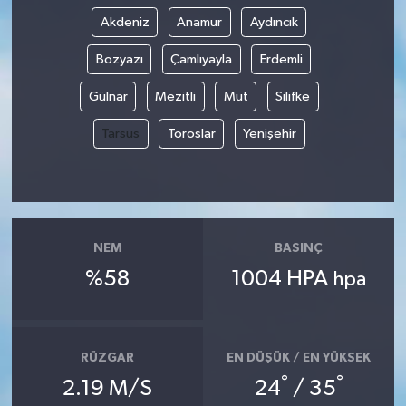
Akdeniz
Anamur
Aydıncık
Yaşam
Bozyazı
Çamlıyayla
Erdemli
Gülnar
Mezitli
Mut
Silifke
Tarsus
Toroslar
Yenişehir
NEM
BASINÇ
%58
1004 HPA
hpa
RÜZGAR
EN DÜŞÜK / EN YÜKSEK
°
°
2.19 M/S
24
/ 35