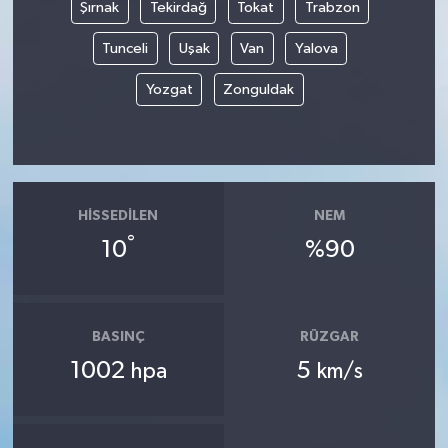
Şırnak
Tekirdağ
Tokat
Trabzon
Tunceli
Uşak
Van
Yalova
Yozgat
Zonguldak
HISSEDILEN
NEM
°
10
%90
BASINÇ
RÜZGAR
1002
5
hpa
km/s