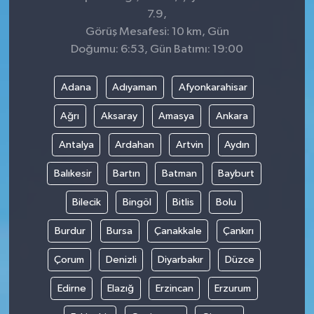
7.9,
Görüş Mesafesi: 10 km, Gün
Doğumu: 6:53, Gün Batımı: 19:00
Adana
Adıyaman
Afyonkarahisar
Ağrı
Aksaray
Amasya
Ankara
Antalya
Ardahan
Artvin
Aydın
Balıkesir
Bartın
Batman
Bayburt
Bilecik
Bingöl
Bitlis
Bolu
Burdur
Bursa
Çanakkale
Çankırı
Çorum
Denizli
Diyarbakır
Düzce
Edirne
Elazığ
Erzincan
Erzurum