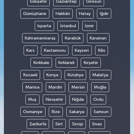
Eskişehir
Gaziantep
Giresun
Gümüşhane
Hakkâri
Hatay
Iğdır
Isparta
İstanbul
İzmir
Kahramanmaraş
Karabük
Karaman
Kars
Kastamonu
Kayseri
Kilis
Kırıkkale
Kırklareli
Kırşehir
Kocaeli
Konya
Kütahya
Malatya
Manisa
Mardin
Mersin
Muğla
Muş
Nevşehir
Niğde
Ordu
Osmaniye
Rize
Sakarya
Samsun
Şanlıurfa
Siirt
Sinop
Sivas