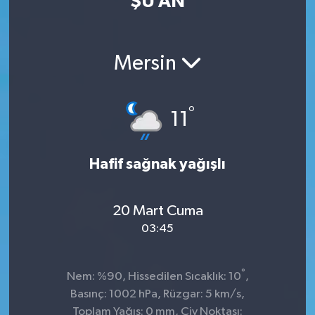
ŞU AN
Mersin
°
11
Hafif sağnak yağışlı
20 Mart Cuma
03:45
°
Nem: %90, Hissedilen Sıcaklık: 10
,
Basınç: 1002 hPa, Rüzgar: 5 km/s,
Toplam Yağış: 0 mm, Çiy Noktası: