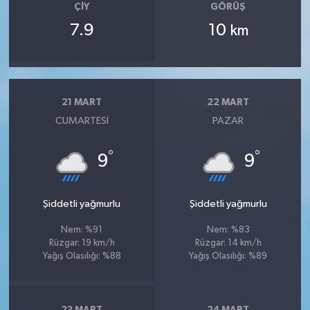
ÇIY
GÖRÜŞ
7.9
10
km
21 MART
22 MART
CUMARTESI
PAZAR
°
°
9
9
Şiddetli yağmurlu
Şiddetli yağmurlu
Nem: %91
Nem: %83
Rüzgar: 19 km/h
Rüzgar: 14 km/h
Yağış Olasılığı: %88
Yağış Olasılığı: %89
23 MART
24 MART