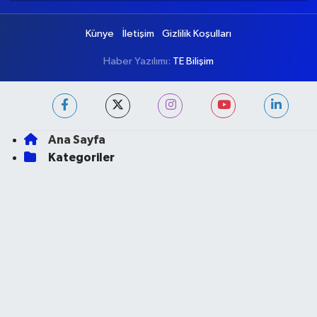
Künye
İletişim
Gizlilik Koşulları
Haber Yazılımı:
TE Bilişim
Ana Sayfa
Kategoriler
Ankara
Asayiş
Çevre
Dünya
Eğitim
Ekonomi
Genel
Gündem
Güvenlik