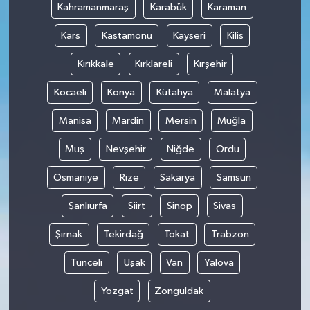
Kahramanmaraş
Karabük
Karaman
Kars
Kastamonu
Kayseri
Kilis
Kırıkkale
Kırklareli
Kırşehir
Kocaeli
Konya
Kütahya
Malatya
Manisa
Mardin
Mersin
Muğla
Muş
Nevşehir
Niğde
Ordu
Osmaniye
Rize
Sakarya
Samsun
Şanlıurfa
Siirt
Sinop
Sivas
Şırnak
Tekirdağ
Tokat
Trabzon
Tunceli
Uşak
Van
Yalova
Yozgat
Zonguldak