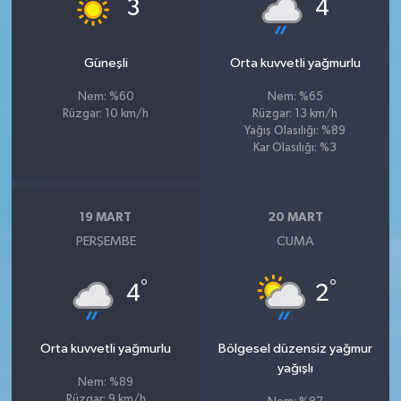
°
°
3
4
Güneşli
Orta kuvvetli yağmurlu
Nem: %60
Nem: %65
Rüzgar: 10 km/h
Rüzgar: 13 km/h
Yağış Olasılığı: %89
Kar Olasılığı: %3
19 MART
20 MART
PERŞEMBE
CUMA
°
°
4
2
Orta kuvvetli yağmurlu
Bölgesel düzensiz yağmur
yağışlı
Nem: %89
Rüzgar: 9 km/h