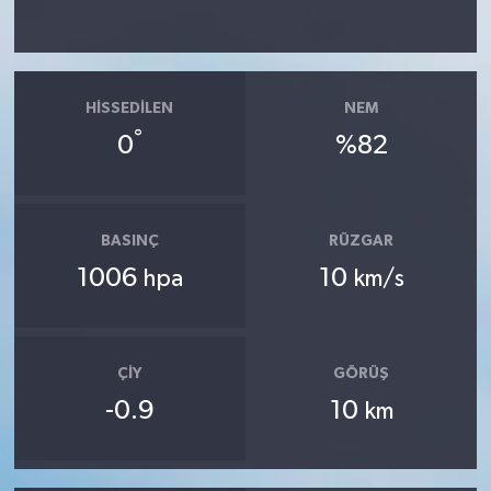
HISSEDILEN
NEM
°
0
%82
BASINÇ
RÜZGAR
1006
10
hpa
km/s
ÇIY
GÖRÜŞ
-0.9
10
km