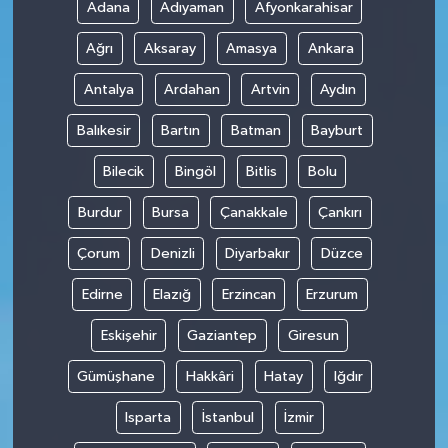
Adana
Adıyaman
Afyonkarahisar
Ağrı
Aksaray
Amasya
Ankara
Antalya
Ardahan
Artvin
Aydın
Balıkesir
Bartın
Batman
Bayburt
Bilecik
Bingöl
Bitlis
Bolu
Burdur
Bursa
Çanakkale
Çankırı
Çorum
Denizli
Diyarbakır
Düzce
Edirne
Elazığ
Erzincan
Erzurum
Eskişehir
Gaziantep
Giresun
Gümüşhane
Hakkâri
Hatay
Iğdır
Isparta
İstanbul
İzmir