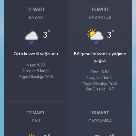
15 MART
16 MART
PAZAR
PAZARTESI
°
°
3
3
Orta kuvvetli yağmurlu
Bölgesel düzensiz yağmur
yağışlı
Nem: %93
Rüzgar: 9 km/h
Nem: %85
Yağış Olasılığı: %95
Rüzgar: 7 km/h
Yağış Olasılığı: %88
Kar Olasılığı: %7
17 MART
18 MART
SALI
ÇARŞAMBA