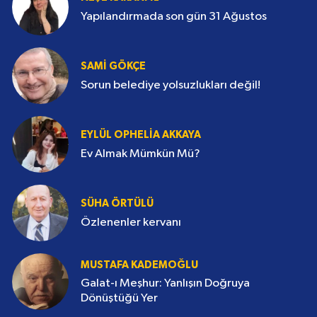
Dağlarına madenciler çökmüş
memleketimin
NEŞE KARANFİL
Yapılandırmada son gün 31 Ağustos
SAMI GÖKÇE
Sorun belediye yolsuzlukları değil!
EYLÜL OPHELIA AKKAYA
Ev Almak Mümkün Mü?
SÜHA ÖRTÜLÜ
Özlenenler kervanı