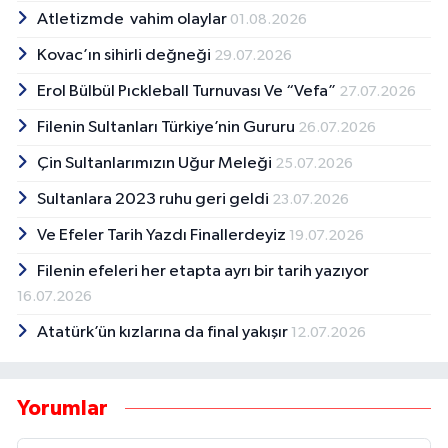
Atletizmde vahim olaylar
01.08.2026
Kovac’ın sihirli değneği
29.07.2026
Erol Bülbül Pıckleball Turnuvası Ve “Vefa”
27.07.2026
Filenin Sultanları Türkiye’nin Gururu
26.07.2026
Çin Sultanlarımızın Uğur Meleği
25.07.2026
Sultanlara 2023 ruhu geri geldi
23.07.2026
Ve Efeler Tarih Yazdı Finallerdeyiz
19.07.2026
Filenin efeleri her etapta ayrı bir tarih yazıyor
16.07.2026
Atatürk’ün kızlarına da final yakışır
12.07.2026
Yorumlar