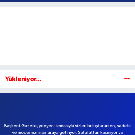
MUSTAFA KADEMOĞLU
Galat-ı Meşhur: Yanlışın Doğruya
Dönüştüğü Yer
Yükleniyor...