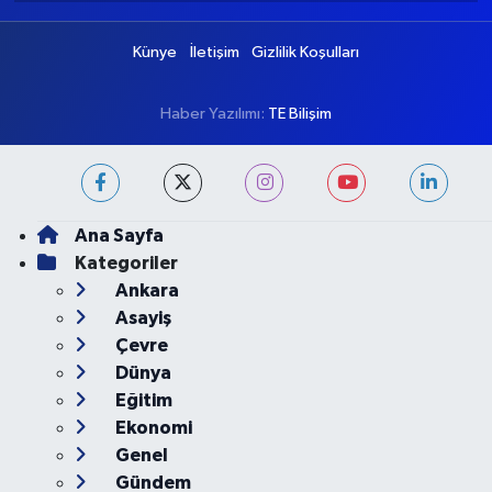
Puan Durumu ve Fikstür
Tüm Manşetler
Son Dakika Haberleri
Haber Arşivi
Künye
İletişim
Gizlilik Koşulları
Haber Yazılımı:
TE Bilişim
Ana Sayfa
Kategoriler
Ankara
Asayiş
Çevre
Dünya