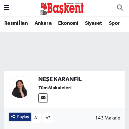
Resmi İlan
Ankara
Ekonomi
Siyaset
Spor
NEŞE KARANFİL
Tüm Makaleleri
Paylaş
-
+
143 Makale
A
A