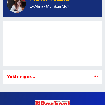
EYLÜL OPHELIA AKKAYA
Ev Almak Mümkün Mü?
Yükleniyor...