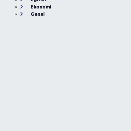
Ekonomi
Genel
Gündem
Güvenlik
Kültür-Sanat
Magazin
Özel Haber
Resmi İlan
Sağlık
Siyaset
Spor
Teknoloji
Yaşam
Foto Galeri
Video
Yazarlar
Röportaj