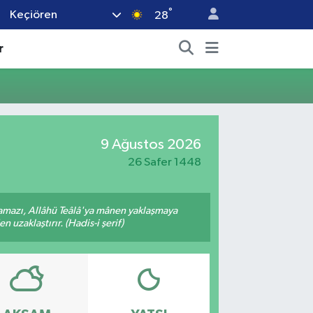
°
Keçiören
28
r
9 Ağustos 2026
26 Safer 1448
amazı, Allâhü Teâlâ'ya mânen yaklaşmaya
 uzaklaştırır. (Hadis-i şerif)