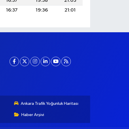
16:37
19:38
21:03
16:37
19:36
21:01
Ankara Trafik Yoğunluk Haritası
Haber Arşivi