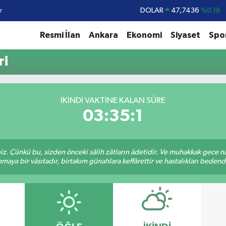
r
DOLAR
47,7436
%0.18
EURO
55,2510
%0.32
Resmi İlan
Ankara
Ekonomi
Siyaset
Spo
STERLİN
64,4811
%0.38
ri
GRAM ALTIN
6660.55
%0
BİST100
13.779
%-14
İKINDI VAKTINE KALAN SÜRE
BITCOIN
64.840,97
%-0.15
03:35:1
. Çünkü bu, sizden önceki sâlih zâtların âdetidir. Ve muhakkak gece n
aya bir vâsıtadır, birtakım günahlara keffârettir ve hastalıkları bedenden