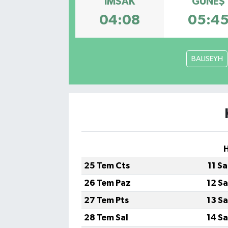
İMSAK
GÜNEŞ
04:08
05:4
BALISEYH
25 Tem Cts
11 S
26 Tem Paz
12 S
27 Tem Pts
13 S
28 Tem Sal
14 S