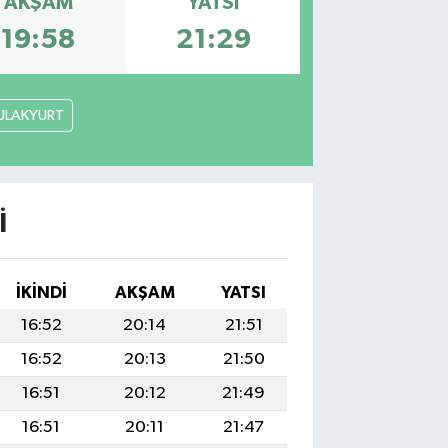
AKŞAM
YATSI
19:58
21:29
ULAKYURT
I
İKINDI
AKŞAM
YATSI
16:52
20:14
21:51
16:52
20:13
21:50
16:51
20:12
21:49
16:51
20:11
21:47