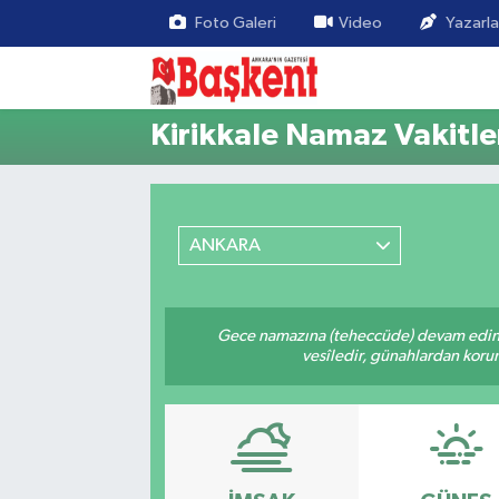
Foto Galeri
Video
Yazarla
Kirikkale Namaz Vakitle
ANKARA
Gece namazına (teheccüde) devam ediniz
vesîledir, günahlardan korunm