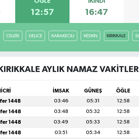
ÖĞLE
İKINDI
5
12:57
16:47
CELEBI
DELICE
KARAKECILI
KESKİN
KIRIKKALE
S
KIRIKKALE AYLIK NAMAZ VAKITLER
HİCRİ
İMSAK
GÜNEŞ
ÖĞLE
afer 1448
03:46
05:31
12:58
afer 1448
03:48
05:32
12:58
afer 1448
03:49
05:33
12:58
afer 1448
03:51
05:34
12:58