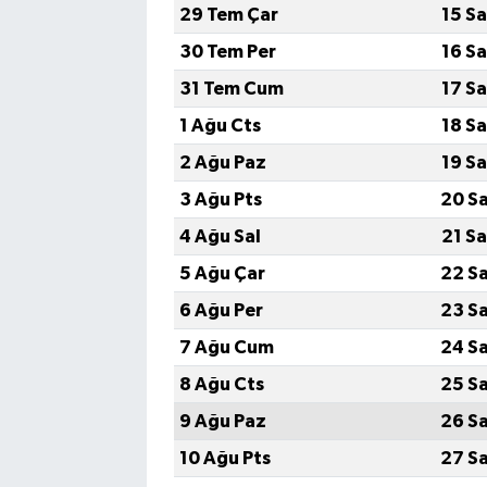
29 Tem Çar
15 S
30 Tem Per
16 S
31 Tem Cum
17 S
1 Ağu Cts
18 S
2 Ağu Paz
19 S
3 Ağu Pts
20 S
4 Ağu Sal
21 S
5 Ağu Çar
22 S
6 Ağu Per
23 S
7 Ağu Cum
24 S
8 Ağu Cts
25 S
9 Ağu Paz
26 S
10 Ağu Pts
27 S