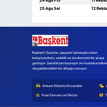
24 Ağu Pts
11 Rebi
25 Ağu Sal
12 Rebi
Başkent Gazete, yepyeni temasıyla sizleri
buluştururken, sadelik ve modernizmi bir araya
getiriyor. Şatafattan kaçınıyor ve insanlara habe
okuyabilecekleri bir altyapı sunuyor.
Ankara Nöbetçi Eczaneler
Puan Durumu ve Fikstür
T