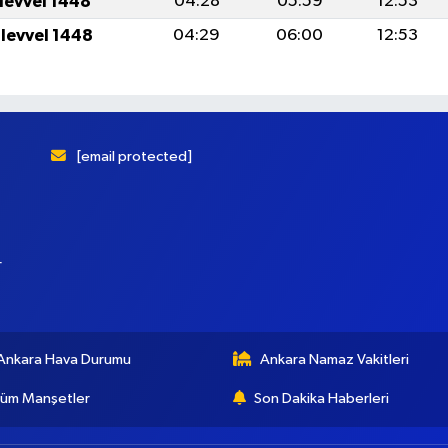
ulevvel 1448
04:28
05:59
12:53
ulevvel 1448
04:29
06:00
12:53
[email protected]
r
Ankara Hava Durumu
Ankara Namaz Vakitleri
üm Manşetler
Son Dakika Haberleri