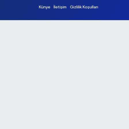
Künye
İletişim
Gizlilik Koşulları
Ana Sayfa
Kategoriler
Ankara
Asayiş
Çevre
Dünya
Eğitim
Ekonomi
Genel
Gündem
Güvenlik
Kültür-Sanat