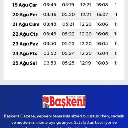
19 Ağu Çar
03:45
05:19
12:21
16:08
19:12
20 Ağu Per
03:46
05:20
12:21
16:07
19:11
21 Ağu Cum
03:48
05:21
12:20
16:06
19:09
22 Ağu Cts
03:49
05:22
12:20
16:06
19:08
23 Ağu Paz
03:50
05:23
12:20
16:05
19:06
24 Ağu Pts
03:52
05:24
12:20
16:04
19:05
25 Ağu Sal
03:53
05:25
12:19
16:03
19:03
Başkent Gazete, yepyeni temasıyla sizleri buluştururken, sadelik
ve modernizmi bir araya getiriyor. Şatafattan kaçınıyor ve