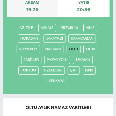
AKŞAM
YATSI
19:25
20:56
Yaşam
AZİZİYE
AŞKALE
ERZURUM
HINIS
HORASAN
KARAYAZI
KARAÇOBAN
KÖPRÜKÖY
NARMAN
OLTU
OLUR
PASİNLER
PAZARYOLU
TEKMAN
TORTUM
UZUNDERE
ÇAT
İSPİR
ŞENKAYA
OLTU AYLIK NAMAZ VAKITLERI