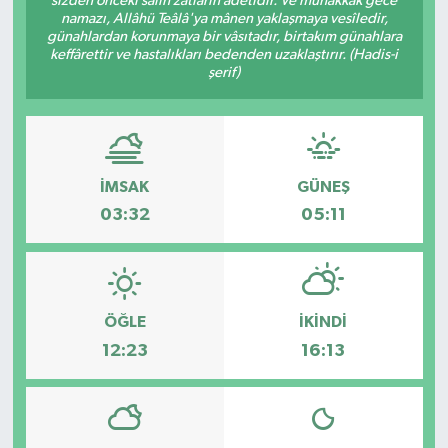
sizden önceki sâlih zâtların âdetidir. Ve muhakkak gece
namazı, Allâhü Teâlâ'ya mânen yaklaşmaya vesîledir,
Güvenlik
günahlardan korunmaya bir vâsıtadır, birtakım günahlara
keffârettir ve hastalıkları bedenden uzaklaştırır. (Hadis-i
şerif)
Kültür-Sanat
Magazin
İMSAK
GÜNEŞ
Özel Haber
03:32
05:11
Resmi İlan
Sağlık
ÖĞLE
İKINDI
Siyaset
12:23
16:13
Spor
Teknoloji