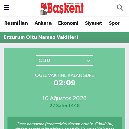
Ankara
Ankara Nöbetçi Eczaneler
Resmi İlan
Ankara
Ekonomi
Siyaset
Spor
Asayiş
Ankara Hava Durumu
Erzurum Oltu Namaz Vakitleri
Çevre
Ankara Namaz Vakitleri
OLTU
Dünya
Ankara Trafik Yoğunluk Haritası
ÖĞLE VAKTINE KALAN SÜRE
Eğitim
Süper Lig Puan Durumu ve Fikstür
02:09
Ekonomi
Tüm Manşetler
10 Ağustos 2026
27 Safer 1448
Genel
Son Dakika Haberleri
Gece namazına (teheccüde) devam ediniz. Çünkü bu,
Gündem
Haber Arşivi