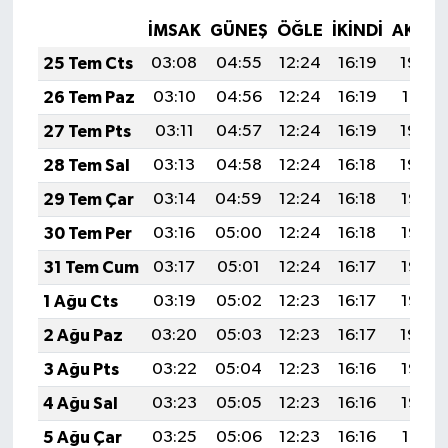
İMSAK
GÜNEŞ
ÖĞLE
İKINDI
AKŞA
25 Tem Cts
03:08
04:55
12:24
16:19
19:42
26 Tem Paz
03:10
04:56
12:24
16:19
19:41
27 Tem Pts
03:11
04:57
12:24
16:19
19:40
28 Tem Sal
03:13
04:58
12:24
16:18
19:39
29 Tem Çar
03:14
04:59
12:24
16:18
19:38
30 Tem Per
03:16
05:00
12:24
16:18
19:37
31 Tem Cum
03:17
05:01
12:24
16:17
19:36
1 Ağu Cts
03:19
05:02
12:23
16:17
19:35
2 Ağu Paz
03:20
05:03
12:23
16:17
19:34
3 Ağu Pts
03:22
05:04
12:23
16:16
19:33
4 Ağu Sal
03:23
05:05
12:23
16:16
19:32
5 Ağu Çar
03:25
05:06
12:23
16:16
19:31