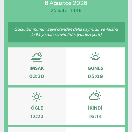
8 Ağustos 2026
Güvenlik
25 Safer 1448
Kültür-Sanat
Güçlü bir mümin, zayıf olandan daha hayırlıdır ve Allâhü
Teâlâ'ya daha sevimlidir. (Hadis-i şerif)
Magazin
Özel Haber
İMSAK
GÜNEŞ
Resmi İlan
03:30
05:09
Sağlık
Siyaset
ÖĞLE
İKINDI
Spor
12:23
16:14
Teknoloji