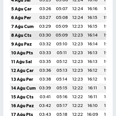
4 Ağu Sal
03:25
05:06
12:24
16:16
19:32
5 Ağu Çar
03:26
05:07
12:24
16:16
19:31
6 Ağu Per
03:27
05:08
12:24
16:15
19:30
7 Ağu Cum
03:29
05:09
12:23
16:15
19:28
8 Ağu Cts
03:30
05:09
12:23
16:14
19:27
9 Ağu Paz
03:32
05:10
12:23
16:14
19:26
10 Ağu Pts
03:33
05:11
12:23
16:13
19:25
11 Ağu Sal
03:35
05:12
12:23
16:13
19:23
12 Ağu Çar
03:36
05:13
12:23
16:12
19:22
13 Ağu Per
03:38
05:14
12:23
16:12
19:21
14 Ağu Cum
03:39
05:15
12:22
16:11
19:19
15 Ağu Cts
03:41
05:16
12:22
16:11
19:18
16 Ağu Paz
03:42
05:17
12:22
16:10
19:17
17 Ağu Pts
03:43
05:18
12:22
16:09
19:15