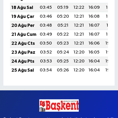
18 Ağu Sal
03:45
05:19
12:22
16:09
19:14
19 Ağu Çar
03:46
05:20
12:21
16:08
19:13
20 Ağu Per
03:48
05:21
12:21
16:07
19:11
21 Ağu Cum
03:49
05:22
12:21
16:07
19:10
22 Ağu Cts
03:50
05:23
12:21
16:06
19:08
23 Ağu Paz
03:52
05:24
12:20
16:05
19:07
24 Ağu Pts
03:53
05:25
12:20
16:04
19:05
25 Ağu Sal
03:54
05:26
12:20
16:04
19:04