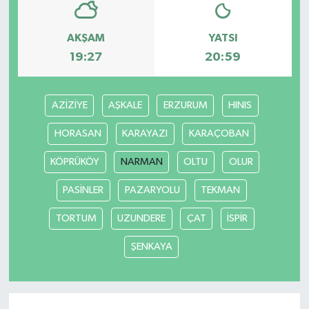
Yaşam
AKŞAM
YATSI
19:27
20:59
AZİZİYE
AŞKALE
ERZURUM
HINIS
HORASAN
KARAYAZI
KARAÇOBAN
KÖPRÜKÖY
NARMAN
OLTU
OLUR
PASİNLER
PAZARYOLU
TEKMAN
TORTUM
UZUNDERE
ÇAT
İSPİR
ŞENKAYA