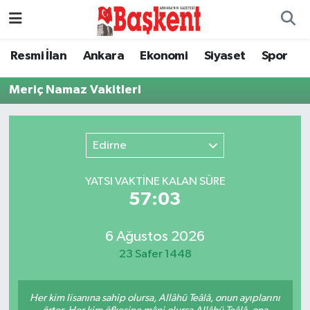
Ankara
Nöbetçi Eczaneler
Resmi İlan
Ankara
Ekonomi
Siyaset
Spor
Asayiş
Hava Durumu
Meriç Namaz Vakitleri
Çevre
Namaz Vakitleri
Edirne
Dünya
Trafik Durumu
YATSI VAKTİNE KALAN SÜRE
Eğitim
Süper Lig Puan Durumu ve Fikstür
57:03
Ekonomi
Tüm Manşetler
6 Ağustos 2026
23 Safer 1448
Genel
Son Dakika Haberleri
Her kim lisanına sahip olursa, Allâhü Teâlâ, onun ayıplarını
Gündem
Haber Arşivi