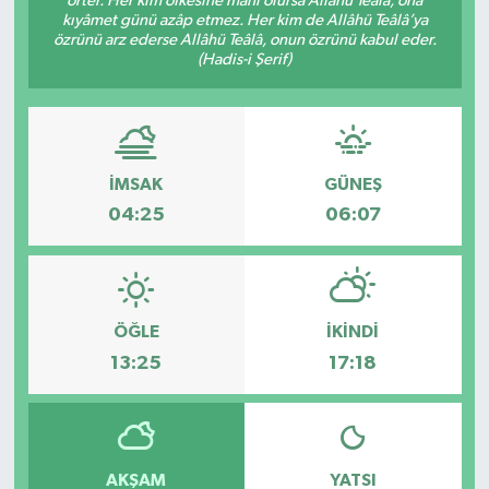
örter. Her kim öfkesine mâni olursa Allâhü Teâlâ, ona
kıyâmet günü azâp etmez. Her kim de Allâhü Teâlâ’ya
Güvenlik
özrünü arz ederse Allâhü Teâlâ, onun özrünü kabul eder.
(Hadis-i Şerif)
Kültür-Sanat
Magazin
İMSAK
GÜNEŞ
Özel Haber
04:25
06:07
Resmi İlan
Sağlık
ÖĞLE
İKINDI
13:25
17:18
Siyaset
Spor
AKŞAM
YATSI
Teknoloji