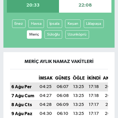
20:33
22:08
Yaşam
Enez
Havsa
İpsala
Keşan
Lâlapaşa
Meriç
Süloğlu
Uzunköprü
MERIÇ AYLIK NAMAZ VAKITLERI
İMSAK
GÜNEŞ
ÖĞLE
İKINDI
AKŞA
6 Ağu Per
04:25
06:07
13:25
17:18
20:33
7 Ağu Cum
04:27
06:08
13:25
17:18
20:32
8 Ağu Cts
04:28
06:09
13:25
17:17
20:31
9 Ağu Paz
04:30
06:10
13:25
17:17
20:29