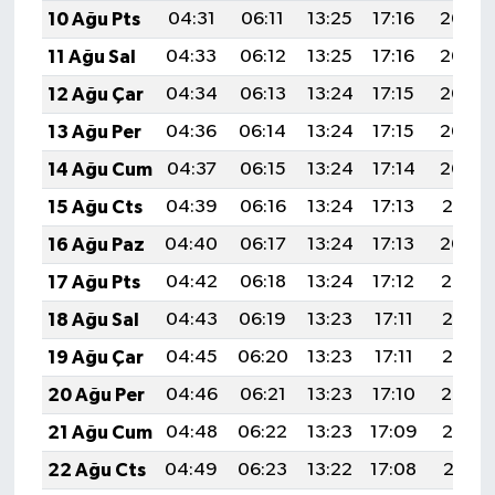
10 Ağu Pts
04:31
06:11
13:25
17:16
20:28
11 Ağu Sal
04:33
06:12
13:25
17:16
20:27
12 Ağu Çar
04:34
06:13
13:24
17:15
20:26
13 Ağu Per
04:36
06:14
13:24
17:15
20:24
14 Ağu Cum
04:37
06:15
13:24
17:14
20:23
15 Ağu Cts
04:39
06:16
13:24
17:13
20:21
16 Ağu Paz
04:40
06:17
13:24
17:13
20:20
17 Ağu Pts
04:42
06:18
13:24
17:12
20:19
18 Ağu Sal
04:43
06:19
13:23
17:11
20:17
19 Ağu Çar
04:45
06:20
13:23
17:11
20:16
20 Ağu Per
04:46
06:21
13:23
17:10
20:14
21 Ağu Cum
04:48
06:22
13:23
17:09
20:13
22 Ağu Cts
04:49
06:23
13:22
17:08
20:11