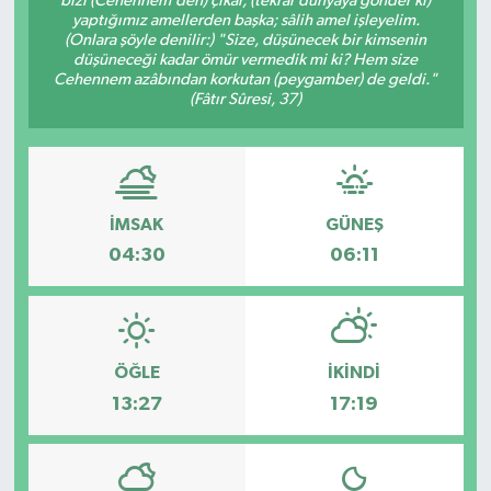
bizi (Cehennem’den) çıkar, (tekrar dünyaya gönder ki)
yaptığımız amellerden başka; sâlih amel işleyelim.
Güvenlik
(Onlara şöyle denilir:) "Size, düşünecek bir kimsenin
düşüneceği kadar ömür vermedik mi ki? Hem size
Cehennem azâbından korkutan (peygamber) de geldi."
Kültür-Sanat
(Fâtır Sûresi, 37)
Magazin
Özel Haber
İMSAK
GÜNEŞ
04:30
06:11
Resmi İlan
Sağlık
ÖĞLE
İKINDI
Siyaset
13:27
17:19
Spor
Teknoloji