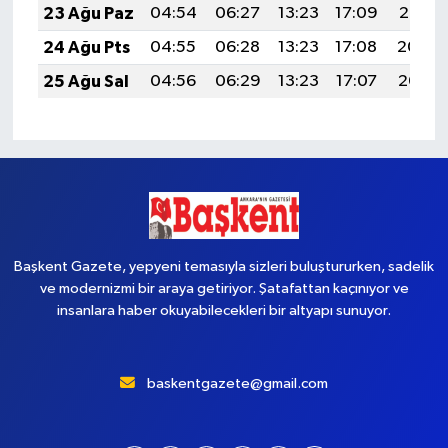
23 Ağu Paz
04:54
06:27
13:23
17:09
20:10
24 Ağu Pts
04:55
06:28
13:23
17:08
20:09
25 Ağu Sal
04:56
06:29
13:23
17:07
20:07
Başkent Gazete, yepyeni temasıyla sizleri buluştururken, sadelik
ve modernizmi bir araya getiriyor. Şatafattan kaçınıyor ve
insanlara haber okuyabilecekleri bir altyapı sunuyor.
baskentgazete@gmail.com