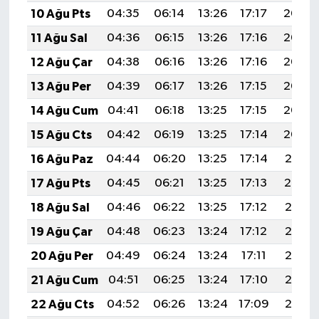
10 Ağu Pts
04:35
06:14
13:26
17:17
20:29
11 Ağu Sal
04:36
06:15
13:26
17:16
20:27
12 Ağu Çar
04:38
06:16
13:26
17:16
20:26
13 Ağu Per
04:39
06:17
13:26
17:15
20:25
14 Ağu Cum
04:41
06:18
13:25
17:15
20:23
15 Ağu Cts
04:42
06:19
13:25
17:14
20:22
16 Ağu Paz
04:44
06:20
13:25
17:14
20:21
17 Ağu Pts
04:45
06:21
13:25
17:13
20:19
18 Ağu Sal
04:46
06:22
13:25
17:12
20:18
19 Ağu Çar
04:48
06:23
13:24
17:12
20:16
20 Ağu Per
04:49
06:24
13:24
17:11
20:15
21 Ağu Cum
04:51
06:25
13:24
17:10
20:13
22 Ağu Cts
04:52
06:26
13:24
17:09
20:12