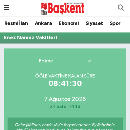
Ankara
Nöbetçi Eczaneler
Resmi İlan
Ankara
Ekonomi
Siyaset
Spor
Asayiş
Hava Durumu
Enez Namaz Vakitleri
Çevre
Namaz Vakitleri
Edirne
Dünya
Trafik Durumu
ÖĞLE VAKTİNE KALAN SÜRE
Eğitim
Süper Lig Puan Durumu ve Fikstür
08:41:30
Ekonomi
Tüm Manşetler
7 Ağustos 2026
24 Safer 1448
Genel
Son Dakika Haberleri
Onlar (kâfirler) orada şöyle feryad ederler: Ey Rabbimiz,
Gündem
Haber Arşivi