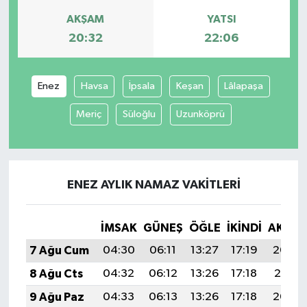
AKŞAM
YATSI
Yaşam
20:32
22:06
Enez
Havsa
İpsala
Keşan
Lâlapaşa
Meriç
Süloğlu
Uzunköprü
ENEZ AYLIK NAMAZ VAKITLERI
İMSAK
GÜNEŞ
ÖĞLE
İKINDI
AKŞA
7 Ağu Cum
04:30
06:11
13:27
17:19
20:32
8 Ağu Cts
04:32
06:12
13:26
17:18
20:31
9 Ağu Paz
04:33
06:13
13:26
17:18
20:30