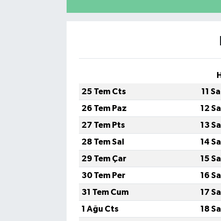
Yaşam
25 Tem Cts
11 S
26 Tem Paz
12 S
27 Tem Pts
13 S
28 Tem Sal
14 S
29 Tem Çar
15 S
30 Tem Per
16 S
31 Tem Cum
17 S
1 Ağu Cts
18 S