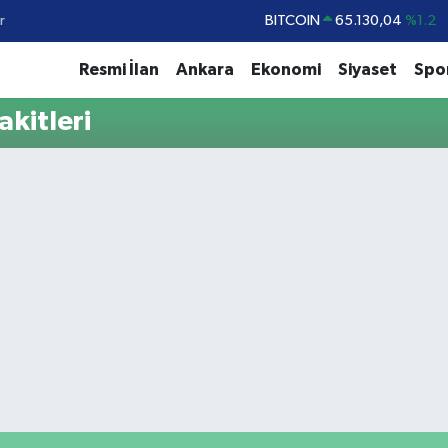
r
BITCOIN
65.130,04
%1.2
DOLAR
47,7436
%0.18
Resmi İlan
Ankara
Ekonomi
Siyaset
Spo
EURO
55,2510
%0.32
kitleri
STERLİN
64,4811
%0.38
GRAM ALTIN
6648.99
%2.59
BİST100
13.773
%-19