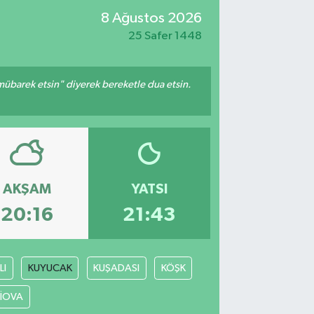
8 Ağustos 2026
25 Safer 1448
mübarek etsin" diyerek bereketle dua etsin.
AKŞAM
YATSI
20:16
21:43
LI
KUYUCAK
KUŞADASI
KÖŞK
LİOVA