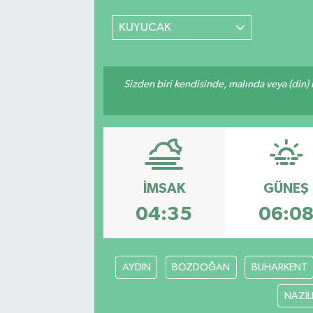
Güvenlik
KUYUCAK
Kültür-Sanat
Sizden biri kendisinde, malında veya (din)
Magazin
Özel Haber
Resmi İlan
İMSAK
GÜNEŞ
Sağlık
04:35
06:0
Siyaset
AYDIN
BOZDOĞAN
BUHARKENT
Spor
NAZİLL
Teknoloji