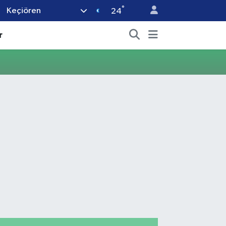
°
Keçiören
24
r