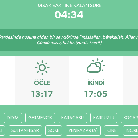
İMSAK VAKTINE KALAN SÜRE
04:34
 kardeşinde hoşuna giden bir şey görürse "mâşâallah, bârekallâh, Allah 
Çünkü nazar, haktır. (Hadis-i şerif)
ÖĞLE
İKINDI
8
13:17
17:05
DİDİM
GERMENCİK
KARACASU
KARPUZLU
KOÇAR
İ
SULTANHİSAR
SÖKE
YENİPAZAR (A)
ÇİNE
İNCİR