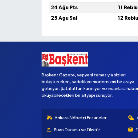
24 Ağu Pts
11 Rebi
25 Ağu Sal
12 Rebi
Başkent Gazete, yepyeni temasıyla sizleri
buluştururken, sadelik ve modernizmi bir araya
getiriyor. Şatafattan kaçınıyor ve insanlara habe
okuyabilecekleri bir altyapı sunuyor.
Ankara Nöbetçi Eczaneler
Puan Durumu ve Fikstür
T