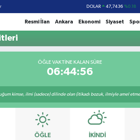
r
DOLAR
47,7436
%0.18
EURO
55,2510
%0.32
Resmi İlan
Ankara
Ekonomi
Siyaset
Spo
STERLİN
64,4811
%0.38
tleri
GRAM ALTIN
6660.55
%0.03
BİST100
13.779
%-14
ÖĞLE VAKTINE KALAN SÜRE
BITCOIN
64.960,21
%0.87
06:44:56
m kimse, ilmi (sadece) dilinde olan (itikadı bozuk, ilmiyle amel etmeye
ÖĞLE
İKINDI