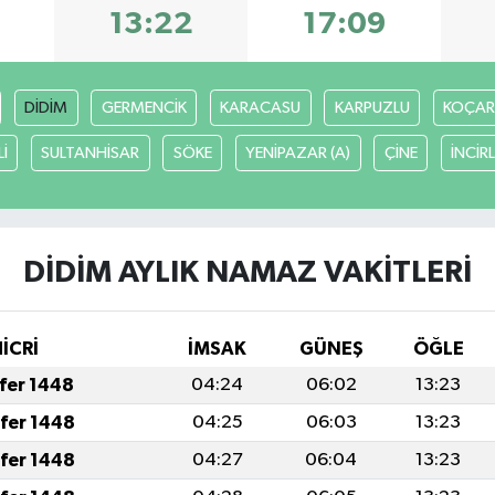
13:22
17:09
DİDİM
GERMENCİK
KARACASU
KARPUZLU
KOÇAR
İ
SULTANHİSAR
SÖKE
YENİPAZAR (A)
ÇİNE
İNCİR
DİDİM AYLIK NAMAZ VAKITLERI
HİCRİ
İMSAK
GÜNEŞ
ÖĞLE
afer 1448
04:24
06:02
13:23
afer 1448
04:25
06:03
13:23
afer 1448
04:27
06:04
13:23