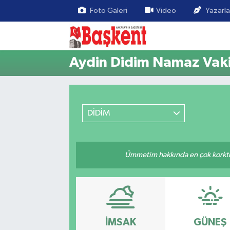
Foto Galeri
Video
Yazarla
Aydin Didim Namaz Vaki
DİDİM
Ümmetim hakkında en çok korktuğu
İMSAK
GÜNEŞ