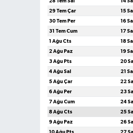
28 Tem Sal
14 S
29 Tem Çar
15 S
30 Tem Per
16 S
31 Tem Cum
17 S
1 Ağu Cts
18 S
2 Ağu Paz
19 S
3 Ağu Pts
20 S
4 Ağu Sal
21 S
5 Ağu Çar
22 S
6 Ağu Per
23 S
7 Ağu Cum
24 S
8 Ağu Cts
25 S
9 Ağu Paz
26 S
10 Ağu Pts
27 S