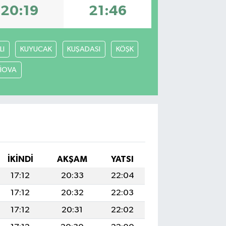
20:19
21:46
LI
KUYUCAK
KUŞADASI
KÖŞK
LİOVA
İKINDI
AKŞAM
YATSI
17:12
20:33
22:04
17:12
20:32
22:03
17:12
20:31
22:02