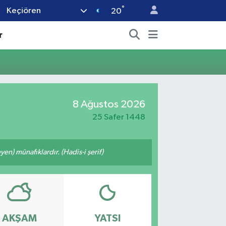
°
Keçiören
20
r
8 Ağustos 2026
25 Safer 1448
n) münafıklardır. (Hadis-i şerif)
AKŞAM
YATSI