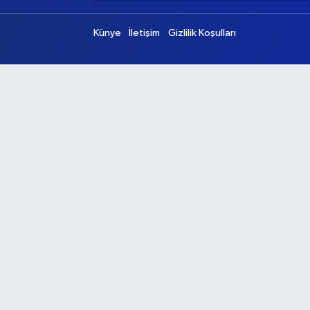
Künye
İletişim
Gizlilik Koşulları
Ana Sayfa
Kategoriler
Ankara
Asayiş
Çevre
Dünya
Eğitim
Ekonomi
Genel
Gündem
Güvenlik