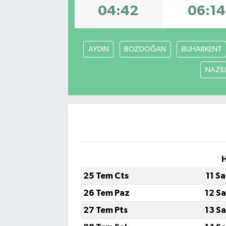
04:42
06:14
AYDIN
BOZDOĞAN
BUHARKENT
NAZİLL
25 Tem Cts
11 S
26 Tem Paz
12 S
27 Tem Pts
13 S