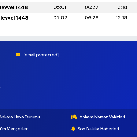
ulevvel 1448
05:01
06:27
13:18
ulevvel 1448
05:02
06:28
13:18
[email protected]
r
Ankara Hava Durumu
Ankara Namaz Vakitleri
üm Manşetler
Son Dakika Haberleri