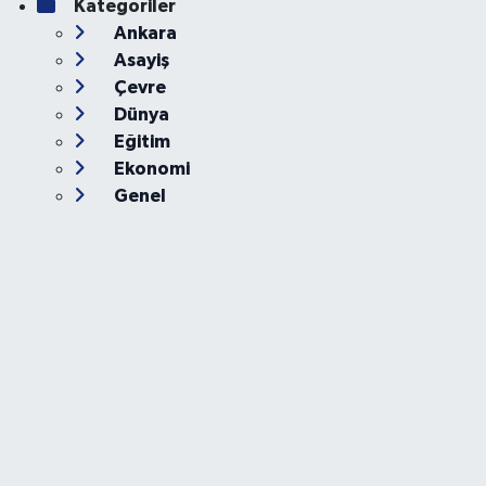
Kategoriler
Ankara
Asayiş
Çevre
Dünya
Eğitim
Ekonomi
Genel
Gündem
Güvenlik
Kültür-Sanat
Magazin
Özel Haber
Resmi İlan
Sağlık
Siyaset
Spor
Teknoloji