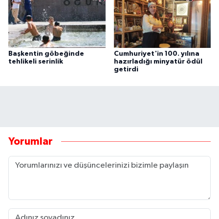
Başkentin göbeğinde
Cumhuriyet'in 100. yılına
tehlikeli serinlik
hazırladığı minyatür ödül
getirdi
Yorumlar