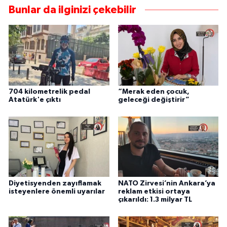
Bunlar da ilginizi çekebilir
704 kilometrelik pedal
“Merak eden çocuk,
Atatürk'e çıktı
geleceği değiştirir”
Diyetisyenden zayıflamak
NATO Zirvesi’nin Ankara’ya
isteyenlere önemli uyarılar
reklam etkisi ortaya
çıkarıldı: 1.3 milyar TL