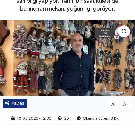
sahipliği yapıyor. Tarihi bir saat kulesi de
barındıran mekan, yoğun ilgi görüyor.
Paylaş
-
+
A
A
10.05.2026 - 12:30
261
Okunma Süresi: 3 Dk