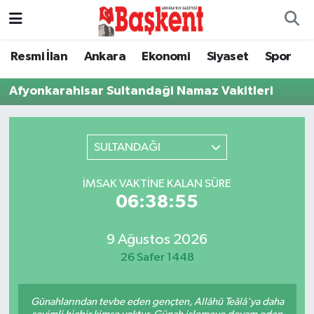
Ankara
Ankara Nöbetçi Eczaneler
Resmi İlan
Ankara
Ekonomi
Siyaset
Spor
Asayiş
Ankara Hava Durumu
Afyonkarahisar Sultandaği Namaz Vakitleri
Çevre
Ankara Namaz Vakitleri
SULTANDAĞI
Dünya
Ankara Trafik Yoğunluk Haritası
İMSAK VAKTINE KALAN SÜRE
Eğitim
Süper Lig Puan Durumu ve Fikstür
06:38:55
Ekonomi
Tüm Manşetler
9 Ağustos 2026
26 Safer 1448
Genel
Son Dakika Haberleri
Günahlarından tevbe eden gençten, Allâhü Teâlâ'ya daha
Gündem
Haber Arşivi