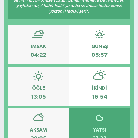
sevimli hiçbir kimse yoktur. Günah işlemeye devam eden
yaşlıdan da, Allâhü Teâlâ'ya daha sevimsiz hiçbir kimse
Güvenlik
yoktur. (Hadis-i şerif)
Kültür-Sanat
Magazin
İMSAK
GÜNEŞ
04:22
05:57
Özel Haber
Resmi İlan
ÖĞLE
İKINDI
Sağlık
13:06
16:54
Siyaset
Spor
AKŞAM
YATSI
Teknoloji