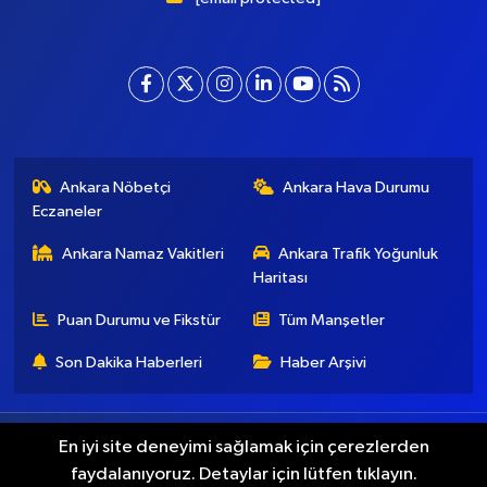
Ankara Nöbetçi
Ankara Hava Durumu
Eczaneler
Ankara Namaz Vakitleri
Ankara Trafik Yoğunluk
Haritası
Puan Durumu ve Fikstür
Tüm Manşetler
Son Dakika Haberleri
Haber Arşivi
Künye
İletişim
Gizlilik Koşulları
En iyi site deneyimi sağlamak için çerezlerden
faydalanıyoruz. Detaylar için lütfen tıklayın.