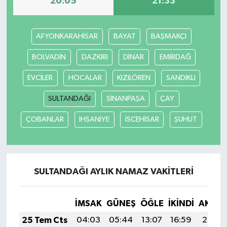
20:05
21:33
Yaşam
AFYONKARAHİSAR
BAYAT
BAŞMAKÇI
BOLVADİN
DAZKIRI
DİNAR
EMİRDAĞ
EVCİLER
HOCALAR
KIZILÖREN
SANDIKLI
SULTANDAĞI
SİNANPAŞA
ÇAY
ÇOBANLAR
İHSANİYE
İSCEHİSAR
ŞUHUT
SULTANDAĞI AYLIK NAMAZ VAKITLERI
İMSAK
GÜNEŞ
ÖĞLE
İKINDI
AKŞA
25 Tem Cts
04:03
05:44
13:07
16:59
20:20