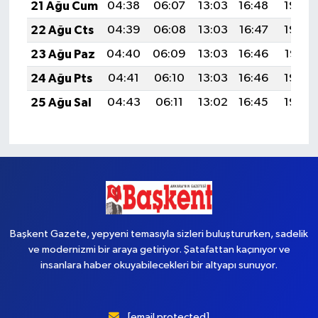
21 Ağu Cum
04:38
06:07
13:03
16:48
19:49
22 Ağu Cts
04:39
06:08
13:03
16:47
19:48
23 Ağu Paz
04:40
06:09
13:03
16:46
19:47
24 Ağu Pts
04:41
06:10
13:03
16:46
19:45
25 Ağu Sal
04:43
06:11
13:02
16:45
19:44
Başkent Gazete, yepyeni temasıyla sizleri buluştururken, sadelik
ve modernizmi bir araya getiriyor. Şatafattan kaçınıyor ve
insanlara haber okuyabilecekleri bir altyapı sunuyor.
[email protected]