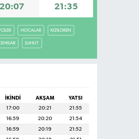
20:07
21:35
VCİLER
HOCALAR
KIZILÖREN
CEHİSAR
ŞUHUT
İKINDI
AKŞAM
YATSI
17:00
20:21
21:55
16:59
20:20
21:54
16:59
20:19
21:52