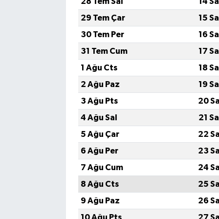
28 Tem Sal
14 S
29 Tem Çar
15 S
30 Tem Per
16 S
31 Tem Cum
17 S
1 Ağu Cts
18 S
2 Ağu Paz
19 S
3 Ağu Pts
20 S
4 Ağu Sal
21 S
5 Ağu Çar
22 S
6 Ağu Per
23 S
7 Ağu Cum
24 S
8 Ağu Cts
25 S
9 Ağu Paz
26 S
10 Ağu Pts
27 S