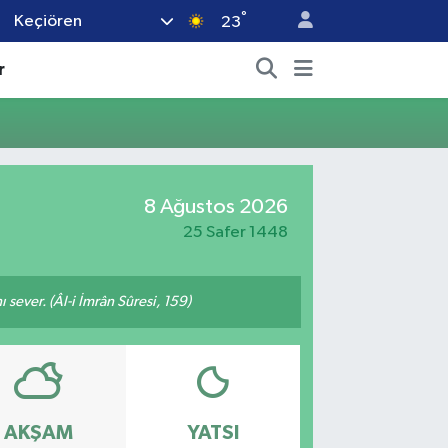
°
Keçiören
23
r
8 Ağustos 2026
25 Safer 1448
 sever. (Âl-i İmrân Sûresi, 159)
AKŞAM
YATSI