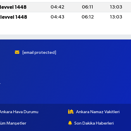
ulevvel 1448
04:42
06:11
13:03
ulevvel 1448
04:43
06:12
13:03
[email protected]
r
Ankara Hava Durumu
Ankara Namaz Vakitleri
üm Manşetler
Son Dakika Haberleri