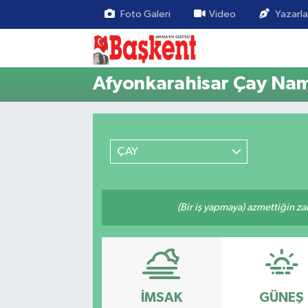
Foto Galeri
Video
Yazarla
Afyonkarahisar Çay Nam
ÇAY
(Bir iş yapmaya) azmettiğin zam
İMSAK
GÜNEŞ