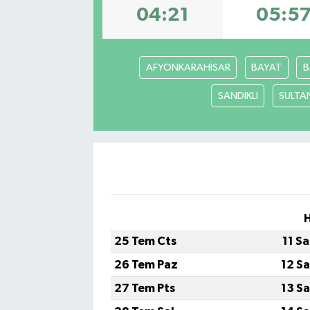
04:21
05:5
AFYONKARAHİSAR
BAYAT
B
SANDIKLI
SULTA
25 Tem Cts
11 S
26 Tem Paz
12 S
27 Tem Pts
13 S