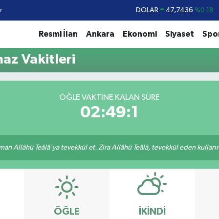
r
DOLAR
47,7436
%0.18
EURO
55,2510
%0.32
Resmi İlan
Ankara
Ekonomi
Siyaset
Spo
STERLİN
64,4811
%0.38
az Vakitleri
GRAM ALTIN
6660.55
%0.03
BİST100
13.779
%-14
ÖĞLE VAKTINE KALAN SÜRE
BITCOIN
64.959,79
%1.11
02:49:1
an Allâhü Teâlâ'ya tevekkül et. Zira Allâhü Teâlâ, tevekkül eden kullarını
ÖĞLE
İKINDI