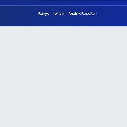
Künye
İletişim
Gizlilik Koşulları
Ana Sayfa
Kategoriler
Ankara
Asayiş
Çevre
Dünya
Eğitim
Ekonomi
Genel
Gündem
Güvenlik