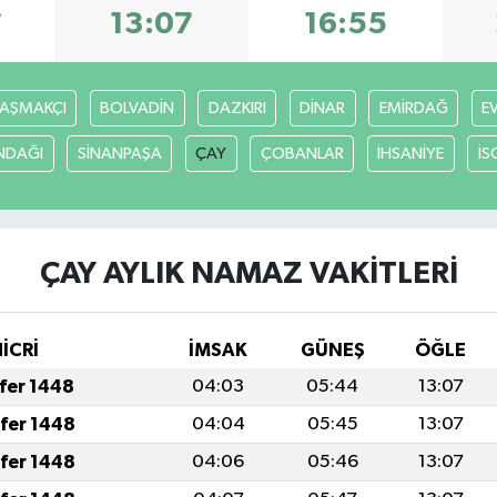
7
13:07
16:55
AŞMAKÇI
BOLVADİN
DAZKIRI
DİNAR
EMİRDAĞ
E
NDAĞI
SİNANPAŞA
ÇAY
ÇOBANLAR
İHSANİYE
İS
ÇAY AYLIK NAMAZ VAKITLERI
HİCRİ
İMSAK
GÜNEŞ
ÖĞLE
afer 1448
04:03
05:44
13:07
afer 1448
04:04
05:45
13:07
afer 1448
04:06
05:46
13:07