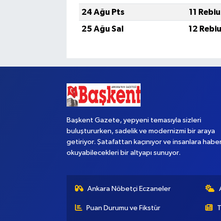
24 Ağu Pts
11 Rebi
25 Ağu Sal
12 Rebi
Başkent Gazete, yepyeni temasıyla sizleri
buluştururken, sadelik ve modernizmi bir araya
getiriyor. Şatafattan kaçınıyor ve insanlara habe
okuyabilecekleri bir altyapı sunuyor.
Ankara Nöbetçi Eczaneler
Puan Durumu ve Fikstür
T