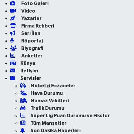
Foto Galeri
Video
Yazarlar
Firma Rehberi
Seri İlan
Röportaj
Biyografi
Anketler
Künye
İletişim
Servisler
Nöbetçi Eczaneler
Hava Durumu
Namaz Vakitleri
Trafik Durumu
Süper Lig Puan Durumu ve Fikstür
Tüm Manşetler
Son Dakika Haberleri