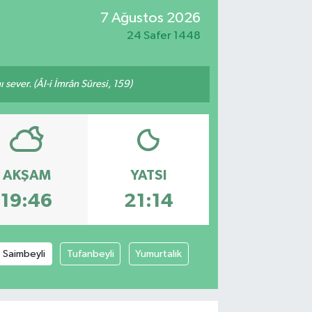
7 Ağustos 2026
24 Safer 1448
 sever. (Âl-i İmrân Sûresi, 159)
AKŞAM
YATSI
19:46
21:14
Saimbeyli
Tufanbeyli
Yumurtalık