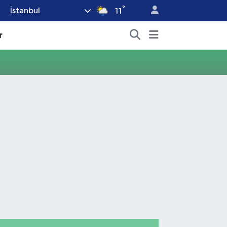
°
İstanbul
11
r