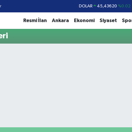
r
DOLAR
45,43620
%0.02
EURO
53,38690
%0.19
Resmi İlan
Ankara
Ekonomi
Siyaset
Spo
STERLİN
61,60380
%0.18
ri
G.ALTIN
6862,09000
%0.19
BİST100
14.598,00
%0
BITCOIN
79.591,74
%-1.82